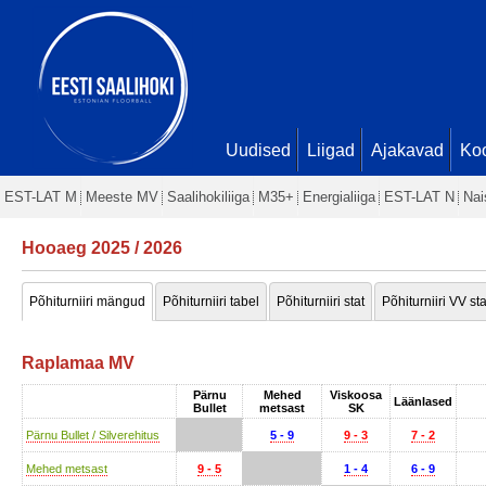
Uudised
Liigad
Ajakavad
Ko
EST-LAT M
Meeste MV
Saalihokiliiga
M35+
Energialiiga
EST-LAT N
Nai
Hooaeg 2025 / 2026
Põhiturniiri mängud
Põhiturniiri tabel
Põhiturniiri stat
Põhiturniiri VV sta
Raplamaa MV
Pärnu
Mehed
Viskoosa
Läänlased
Bullet
metsast
SK
Pärnu Bullet / Silverehitus
5 - 9
9 - 3
7 - 2
Mehed metsast
9 - 5
1 - 4
6 - 9