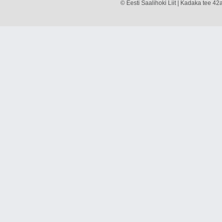
© Eesti Saalihoki Liit | Kadaka tee 42a