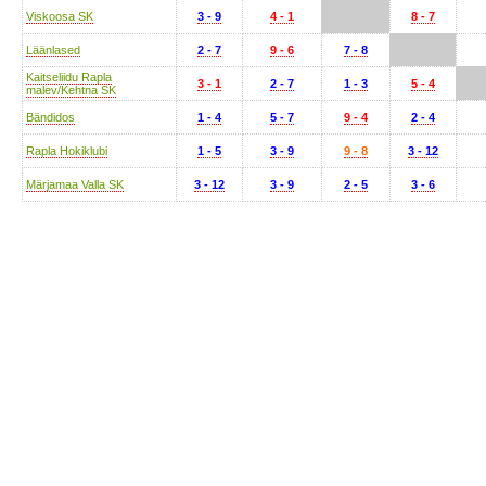
Viskoosa SK
3 - 9
4 - 1
8 - 7
Läänlased
2 - 7
9 - 6
7 - 8
Kaitseliidu Rapla
3 - 1
2 - 7
1 - 3
5 - 4
malev/Kehtna SK
Bändidos
1 - 4
5 - 7
9 - 4
2 - 4
Rapla Hokiklubi
1 - 5
3 - 9
9 - 8
3 - 12
Märjamaa Valla SK
3 - 12
3 - 9
2 - 5
3 - 6