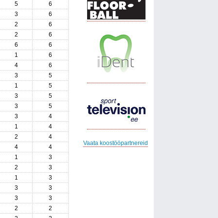
5
6
3
6
2
6
2
6
6
6
1
6
4
6
3
5
1
5
3
5
3
5
3
4
1
4
2
4
Vaata koostööpartnereid
4
4
1
3
2
3
1
3
3
3
3
3
2
2