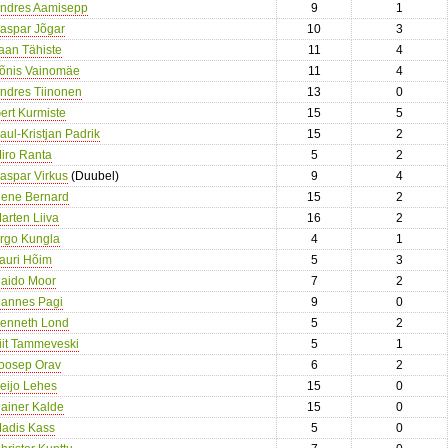
ndres Aamisepp
9
1
aspar Jõgar
10
3
aan Tähiste
11
4
õnis Vainomäe
11
4
ndres Tiinonen
13
0
ert Kurmiste
15
5
aul-Kristjan Padrik
15
2
iro Ranta
5
2
aspar Virkus
(Duubel)
9
4
ene Bernard
15
2
arten Liiva
16
2
rgo Kungla
4
1
auri Hõim
5
3
aido Moor
7
2
annes Pagi
9
0
enneth Lond
5
2
iit Tammeveski
5
1
oosep Orav
6
2
eijo Lehes
15
0
ainer Kalde
15
0
adis Kass
5
0