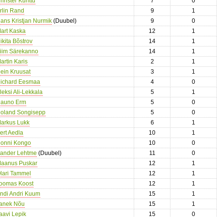
hrister Kunttu
7
0
rlin Rand
9
1
ans Kristjan Nurmik
(Duubel)
9
0
art Kaska
12
1
ikita Bõstrov
14
1
iim Särekanno
14
1
artin Karis
2
1
ein Kruusat
3
1
ichard Eesmaa
4
0
leksi Ali-Lekkala
5
1
auno Erm
5
0
oland Songisepp
5
0
arkus Lukk
6
1
ert Aedla
10
1
onni Kongo
10
0
ander Lehtme
(Duubel)
11
0
aanus Puskar
12
1
lari Tammel
12
1
oomas Koost
12
1
ndi Andri Kuum
15
1
anek Nõu
15
1
aavi Lepik
15
0