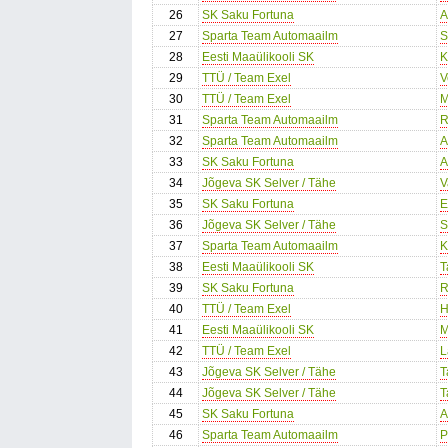
26
SK Saku Fortuna
A
27
Sparta Team Automaailm
S
28
Eesti Maaülikooli SK
K
29
TTÜ / Team Exel
V
30
TTÜ / Team Exel
M
31
Sparta Team Automaailm
R
32
Sparta Team Automaailm
A
33
SK Saku Fortuna
A
34
Jõgeva SK Selver / Tähe
V
35
SK Saku Fortuna
E
36
Jõgeva SK Selver / Tähe
S
37
Sparta Team Automaailm
K
38
Eesti Maaülikooli SK
T
39
SK Saku Fortuna
R
40
TTÜ / Team Exel
H
41
Eesti Maaülikooli SK
M
42
TTÜ / Team Exel
L
43
Jõgeva SK Selver / Tähe
T
44
Jõgeva SK Selver / Tähe
T
45
SK Saku Fortuna
A
46
Sparta Team Automaailm
P