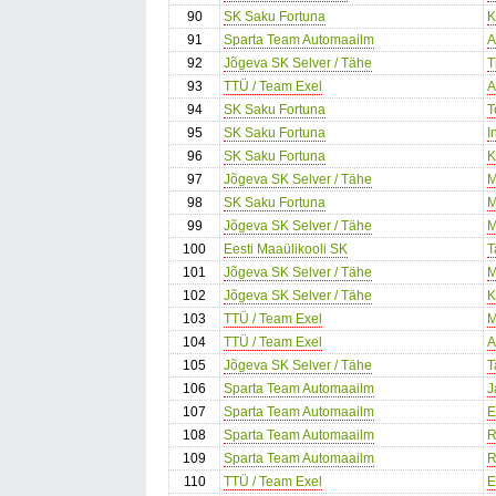
90
SK Saku Fortuna
K
91
Sparta Team Automaailm
A
92
Jõgeva SK Selver / Tähe
T
93
TTÜ / Team Exel
A
94
SK Saku Fortuna
T
95
SK Saku Fortuna
I
96
SK Saku Fortuna
K
97
Jõgeva SK Selver / Tähe
M
98
SK Saku Fortuna
M
99
Jõgeva SK Selver / Tähe
M
100
Eesti Maaülikooli SK
T
101
Jõgeva SK Selver / Tähe
M
102
Jõgeva SK Selver / Tähe
K
103
TTÜ / Team Exel
M
104
TTÜ / Team Exel
A
105
Jõgeva SK Selver / Tähe
T
106
Sparta Team Automaailm
J
107
Sparta Team Automaailm
E
108
Sparta Team Automaailm
R
109
Sparta Team Automaailm
R
110
TTÜ / Team Exel
E