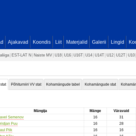
ad
Ajakavad
Koondis
Liit
Materjalid
Galerii
Lingid
Koo
aliiga
EST-LAT N
Naiste MV
U18
U16
U16T
U14
U14T
U12
U12T
U10
 stat
Põhiturniiri VV stat
Kohamängude tabel
Kohamängude stat
Kohamän
Mängija
Mänge
Väravaid
avel Semenov
16
31
ristjan Puu
16
28
aul Piik
16
16