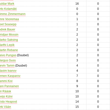
uldar Mark
16
0
rto Kotamäki
0
0
immo Zimmermann
0
0
nre Vooremaa
1
0
eet Soasepp
1
0
ndrek Bauer
2
0
ristjan Mossin
2
0
arko Saksing
2
0
arthi Lepik
2
0
artin Rebane
2
0
aivo Pungas
(Duubel)
2
0
argus Guss
3
0
evin Tamm
(Duubel)
4
0
axim Ivanov
4
0
rmen Kasparov
7
0
ammi Kivi
8
0
ani Parviainen
9
0
ri Rääsk
10
0
eijo Külvi
10
0
isto Heapost
14
0
rki Vään
15
0