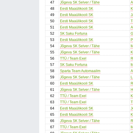
47
Jõgeva SK Selver / Tähe
A
48
Eesti Maaülikooli SK
K
49
Eesti Maaülikooli SK
J
50
Eesti Maaülikooli SK
T
51
Eesti Maaülikooli SK
A
52
SK Saku Fortuna
G
53
Eesti Maaülikooli SK
P
54
Jõgeva SK Selver / Tähe
M
55
Jõgeva SK Selver / Tähe
K
56
TTÜ / Team Exel
R
57
SK Saku Fortuna
M
58
Sparta Team Automaailm
A
59
Jõgeva SK Selver / Tähe
L
60
Eesti Maaülikooli SK
R
61
Jõgeva SK Selver / Tähe
H
62
TTÜ / Team Exel
K
63
TTÜ / Team Exel
T
64
Eesti Maaülikooli SK
J
65
Eesti Maaülikooli SK
K
66
Jõgeva SK Selver / Tähe
R
67
TTÜ / Team Exel
M