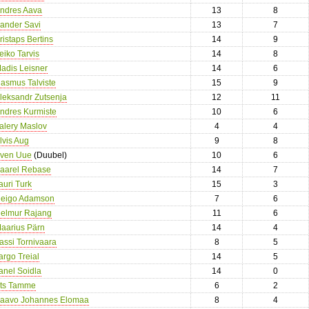
ndres Aava
13
8
ander Savi
13
7
ristaps Bertins
14
9
eiko Tarvis
14
8
adis Leisner
14
6
asmus Talviste
15
9
leksandr Zutsenja
12
11
ndres Kurmiste
10
6
alery Maslov
4
4
lvis Aug
9
8
ven Uue
(Duubel)
10
6
aarel Rebase
14
7
auri Turk
15
3
eigo Adamson
7
6
elmur Rajang
11
6
aarius Pärn
14
4
assi Tornivaara
8
5
argo Treial
14
5
anel Soidla
14
0
ts Tamme
6
2
aavo Johannes Elomaa
8
4