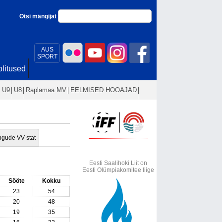
Otsi mängijat
AUS
SPORT
litused
U9
U8
Raplamaa MV
EELMISED HOOAJAD
gude VV stat
Eesti Saalihoki Liit on
Eesti Olümpiakomitee liige
Sööte
Kokku
23
54
20
48
19
35