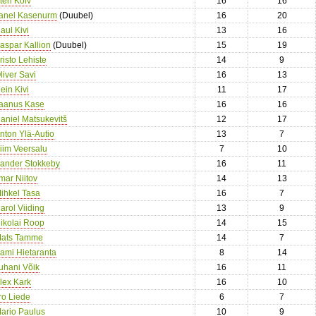
ten Kõiv
16
16
anel Kasenurm
(Duubel)
16
20
aul Kivi
13
16
aspar Kallion
(Duubel)
15
19
risto Lehiste
14
9
liver Savi
16
13
ein Kivi
11
17
aanus Kase
16
16
aniel Matsukevitš
12
17
nton Ylä-Autio
13
7
iim Veersalu
7
10
ander Stokkeby
16
11
lmar Niitov
14
13
ihkel Tasa
16
7
arol Viiding
13
9
ikolai Roop
14
15
ats Tamme
14
7
ami Hietaranta
8
14
uhani Võik
16
11
lex Kark
16
10
iro Liede
6
7
ario Paulus
10
9