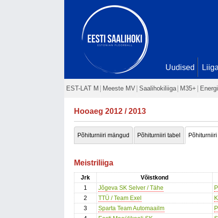
Uudised
Liig
EST-LAT M
Meeste MV
Saalihokiliiga
M35+
Energi
Hooaeg 2012 / 2013
Põhiturniiri mängud
Põhiturniiri tabel
Põhiturniiri
Meistriliiga
Jrk
Võistkond
1
Jõgeva SK Selver / Tähe
P
2
TTÜ / Team Exel
K
3
Sparta Team Automaailm
P