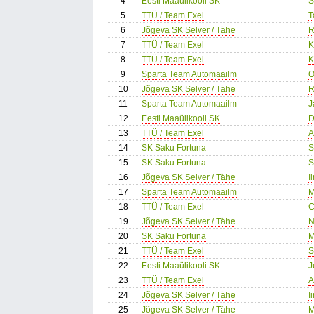
4
Eesti Maaülikooli SK
S
5
TTÜ / Team Exel
T
6
Jõgeva SK Selver / Tähe
R
7
TTÜ / Team Exel
K
8
TTÜ / Team Exel
K
9
Sparta Team Automaailm
O
10
Jõgeva SK Selver / Tähe
R
11
Sparta Team Automaailm
J
12
Eesti Maaülikooli SK
D
13
TTÜ / Team Exel
A
14
SK Saku Fortuna
S
15
SK Saku Fortuna
S
16
Jõgeva SK Selver / Tähe
I
17
Sparta Team Automaailm
M
18
TTÜ / Team Exel
C
19
Jõgeva SK Selver / Tähe
N
20
SK Saku Fortuna
M
21
TTÜ / Team Exel
S
22
Eesti Maaülikooli SK
J
23
TTÜ / Team Exel
A
24
Jõgeva SK Selver / Tähe
I
25
Jõgeva SK Selver / Tähe
M