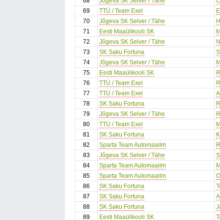
68
Jõgeva SK Selver / Tähe
C
69
TTÜ / Team Exel
E
70
Jõgeva SK Selver / Tähe
H
71
Eesti Maaülikooli SK
M
72
Jõgeva SK Selver / Tähe
N
73
SK Saku Fortuna
S
74
Jõgeva SK Selver / Tähe
M
75
Eesti Maaülikooli SK
R
76
TTÜ / Team Exel
R
77
TTÜ / Team Exel
A
78
SK Saku Fortuna
R
79
Jõgeva SK Selver / Tähe
R
80
TTÜ / Team Exel
M
81
SK Saku Fortuna
K
82
Sparta Team Automaailm
R
83
Jõgeva SK Selver / Tähe
S
84
Sparta Team Automaailm
M
85
Sparta Team Automaailm
O
86
SK Saku Fortuna
T
87
SK Saku Fortuna
A
88
SK Saku Fortuna
J
89
Eesti Maaülikooli SK
T