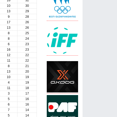
16
32
10
30
13
29
9
28
17
26
13
26
8
25
8
24
6
23
16
23
12
22
11
22
8
21
13
20
10
19
4
19
11
18
3
17
5
16
6
16
7
14
5
14