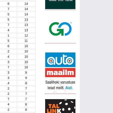
6
14
7
14
5
14
5
13
7
13
4
13
1
12
5
11
6
10
2
10
4
10
3
10
7
10
3
9
3
9
4
8
2
7
2
7
7
7
4
6
2
6