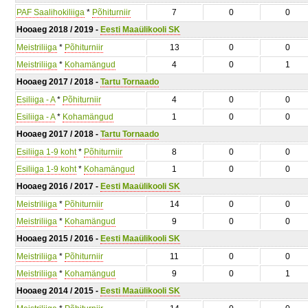
PAF Saalihokiliiga
*
Põhiturniir
7
0
0
Hooaeg 2018 / 2019 -
Eesti Maaülikooli SK
Meistriliiga
*
Põhiturniir
13
0
0
Meistriliiga
*
Kohamängud
4
0
1
Hooaeg 2017 / 2018 -
Tartu Tornaado
Esiliiga - A
*
Põhiturniir
4
0
0
Esiliiga - A
*
Kohamängud
1
0
0
Hooaeg 2017 / 2018 -
Tartu Tornaado
Esiliiga 1-9 koht
*
Põhiturniir
8
0
0
Esiliiga 1-9 koht
*
Kohamängud
1
0
0
Hooaeg 2016 / 2017 -
Eesti Maaülikooli SK
Meistriliiga
*
Põhiturniir
14
0
0
Meistriliiga
*
Kohamängud
9
0
0
Hooaeg 2015 / 2016 -
Eesti Maaülikooli SK
Meistriliiga
*
Põhiturniir
11
0
0
Meistriliiga
*
Kohamängud
9
0
1
Hooaeg 2014 / 2015 -
Eesti Maaülikooli SK