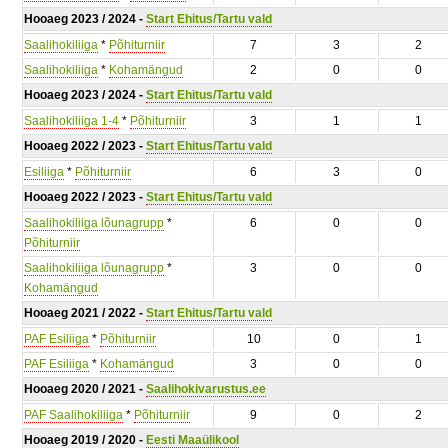
Hooaeg 2023 / 2024 -
Start Ehitus/Tartu vald
Saalihokiliiga
*
Põhiturniir
7
3
2
Saalihokiliiga
*
Kohamängud
2
0
0
Hooaeg 2023 / 2024 -
Start Ehitus/Tartu vald
Saalihokiliiga 1-4
*
Põhiturniir
3
1
1
Hooaeg 2022 / 2023 -
Start Ehitus/Tartu vald
Esiliiga
*
Põhiturniir
6
3
0
Hooaeg 2022 / 2023 -
Start Ehitus/Tartu vald
Saalihokiliiga lõunagrupp
*
6
0
0
Põhiturniir
Saalihokiliiga lõunagrupp
*
3
0
0
Kohamängud
Hooaeg 2021 / 2022 -
Start Ehitus/Tartu vald
PAF Esiliiga
*
Põhiturniir
10
0
1
PAF Esiliiga
*
Kohamängud
3
0
0
Hooaeg 2020 / 2021 -
Saalihokivarustus.ee
PAF Saalihokiliiga
*
Põhiturniir
9
0
2
Hooaeg 2019 / 2020 -
Eesti Maaülikool