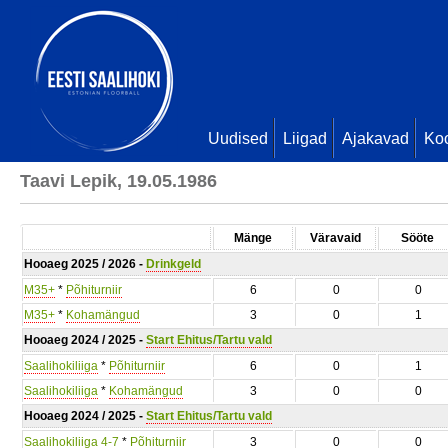
Uudised
Liigad
Ajakavad
Ko
Taavi Lepik, 19.05.1986
Mänge
Väravaid
Sööte
Hooaeg 2025 / 2026 -
Drinkgeld
M35+
*
Põhiturniir
6
0
0
M35+
*
Kohamängud
3
0
1
Hooaeg 2024 / 2025 -
Start Ehitus/Tartu vald
Saalihokiliiga
*
Põhiturniir
6
0
1
Saalihokiliiga
*
Kohamängud
3
0
0
Hooaeg 2024 / 2025 -
Start Ehitus/Tartu vald
Saalihokiliiga 4-7
*
Põhiturniir
3
0
0