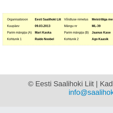
Organisatsioon
Eesti Saalihoki Liit
Võistluse nimetus
Meistriliiga me
Kuupäev
09.03.2013
Mängu nr
ML-39
Parim mängija (A)
Mart Kaska
Parim mängija (B)
Jaanus Kase
Kohtunik 1
Raido Noobel
Kohtunik 2
Ago Kaasik
© Eesti Saalihoki Liit | Ka
info@saalihok