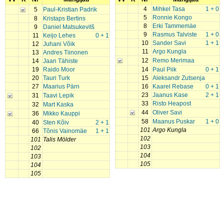
4
Mihkel Tasa
1 + 0
5
Paul-Kristian Padrik
5
Ronnie Kongo
8
Kristaps Bertins
8
Erki Tammemäe
9
Daniel Matsukevitš
9
Rasmus Talviste
1 + 0
11
Keijo Lehes
0 + 1
10
Sander Savi
1 + 1
12
Juhani Võik
11
Argo Kungla
13
Andres Tiinonen
12
Remo Merimaa
14
Jaan Tähiste
19
Raido Moor
14
Paul Piik
0 + 1
20
Tauri Turk
15
Aleksandr Zutsenja
27
Maarius Pärn
16
Kaarel Rebase
0 + 1
23
Jaanus Kase
2 + 1
31
Taavi Lepik
33
Risto Heapost
32
Mart Kaska
44
Oliver Savi
36
Mikko Kauppi
58
Maanus Puskar
1 + 0
40
Sten Kõiv
2 + 1
101
Argo Kungla
66
Tõnis Vainomäe
1 + 1
102
101
Talis Mölder
103
102
104
103
105
104
105