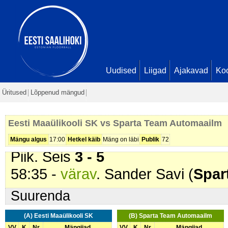
44:12 -
värav
. Maanus Puskar (
S
Jaanus Kase. Seis
1 - 4
44:36 -
värav
. Tõnis Vainomäe (
E
Kõiv. Seis
2 - 4
51:07 -
karistus (202 - Kepi suru
Uudised
Liigad
Ajakavad
Ko
Automaailm
). 2 min
Üritused
Lõppenud mängud
51:25 -
värav
. Sten Kõiv (
Eesti M
Vainomäe. Seis
3 - 4
Eesti Maaülikooli SK vs Sparta Team Automaailm
52:36 -
värav
. Jaanus Kase (
Spa
Mängu algus
17:00
Hetkel käib
Mäng on läbi
Publik
72
Piik. Seis
3 - 5
58:35 -
värav
. Sander Savi (
Spar
Suurenda
(A) Eesti Maaülikooli SK
(B) Sparta Team Automaailm
VV
K
Nr
Mängijad
VV
K
Nr
Mängijad