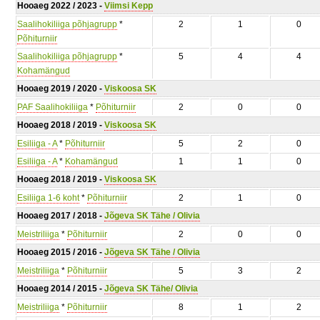
Hooaeg 2022 / 2023 -
Viimsi Kepp
Saalihokiliiga põhjagrupp
*
2
1
0
Põhiturniir
Saalihokiliiga põhjagrupp
*
5
4
4
Kohamängud
Hooaeg 2019 / 2020 -
Viskoosa SK
PAF Saalihokiliiga
*
Põhiturniir
2
0
0
Hooaeg 2018 / 2019 -
Viskoosa SK
Esiliiga - A
*
Põhiturniir
5
2
0
Esiliiga - A
*
Kohamängud
1
1
0
Hooaeg 2018 / 2019 -
Viskoosa SK
Esiliiga 1-6 koht
*
Põhiturniir
2
1
0
Hooaeg 2017 / 2018 -
Jõgeva SK Tähe / Olivia
Meistriliiga
*
Põhiturniir
2
0
0
Hooaeg 2015 / 2016 -
Jõgeva SK Tähe / Olivia
Meistriliiga
*
Põhiturniir
5
3
2
Hooaeg 2014 / 2015 -
Jõgeva SK Tähe/ Olivia
Meistriliiga
*
Põhiturniir
8
1
2