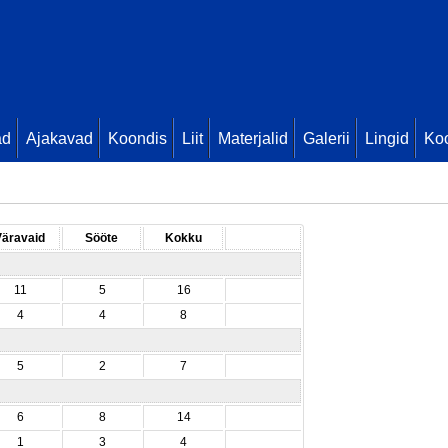
ad
Ajakavad
Koondis
Liit
Materjalid
Galerii
Lingid
Koo
Väravaid
Sööte
Kokku
11
5
16
4
4
8
5
2
7
6
8
14
1
3
4