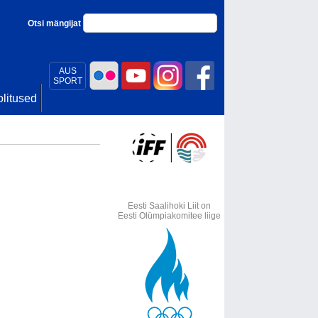
Otsi mängijat
AUS
SPORT
litused
Eesti Saalihoki Liit on
Eesti Olümpiakomitee liige