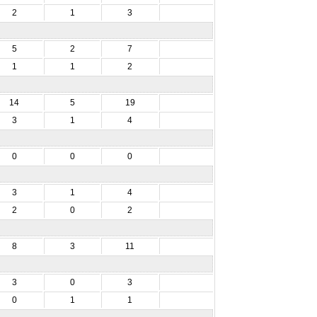
2
1
3
5
2
7
1
1
2
14
5
19
3
1
4
0
0
0
3
1
4
2
0
2
8
3
11
3
0
3
0
1
1