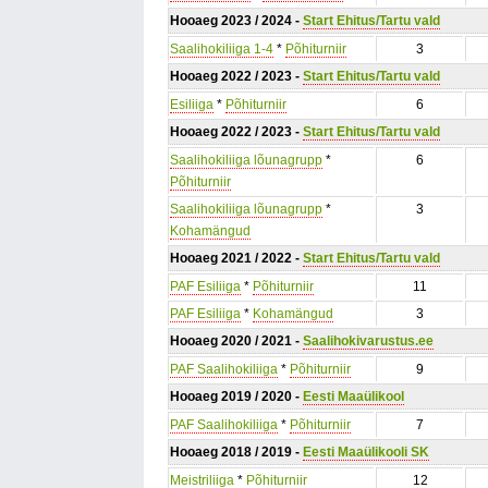
Hooaeg 2023 / 2024 -
Start Ehitus/Tartu vald
Saalihokiliiga 1-4
*
Põhiturniir
3
Hooaeg 2022 / 2023 -
Start Ehitus/Tartu vald
Esiliiga
*
Põhiturniir
6
Hooaeg 2022 / 2023 -
Start Ehitus/Tartu vald
Saalihokiliiga lõunagrupp
*
6
Põhiturniir
Saalihokiliiga lõunagrupp
*
3
Kohamängud
Hooaeg 2021 / 2022 -
Start Ehitus/Tartu vald
PAF Esiliiga
*
Põhiturniir
11
PAF Esiliiga
*
Kohamängud
3
Hooaeg 2020 / 2021 -
Saalihokivarustus.ee
PAF Saalihokiliiga
*
Põhiturniir
9
Hooaeg 2019 / 2020 -
Eesti Maaülikool
PAF Saalihokiliiga
*
Põhiturniir
7
Hooaeg 2018 / 2019 -
Eesti Maaülikooli SK
Meistriliiga
*
Põhiturniir
12