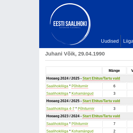
Uudised
Liig
Juhani Võik, 29.04.1990
Mänge
Hooaeg 2024 / 2025 -
Start Ehitus/Tartu vald
Saalihokiliiga
*
Põhiturniir
6
Saalihokiliiga
*
Kohamängud
3
Hooaeg 2024 / 2025 -
Start Ehitus/Tartu vald
Saalihokiliiga 4-7
*
Põhiturniir
3
Hooaeg 2023 / 2024 -
Start Ehitus/Tartu vald
Saalihokiliiga
*
Põhiturniir
7
Saalihokiliiga
*
Kohamängud
2