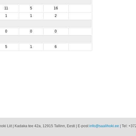
11
5
16
1
1
2
0
0
0
5
1
6
oki Liit | Kadaka tee 42a, 12915 Tallinn, Eesti | E-post
info@saalihoki.ee
| Tel: +37