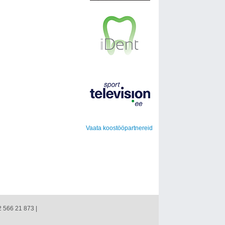
Vaata koostööpartnereid
2 566 21 873 |