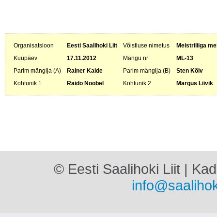
Organisatsioon
Eesti Saalihoki Liit
Võistluse nimetus
Meistriliiga me
Kuupäev
17.11.2012
Mängu nr
ML-13
Parim mängija (A)
Rainer Kalde
Parim mängija (B)
Sten Kõiv
Kohtunik 1
Raido Noobel
Kohtunik 2
Margus Liivik
© Eesti Saalihoki Liit | Ka
info@saalihok