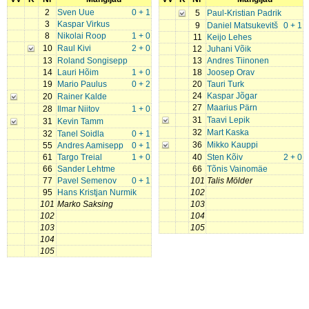
2
Sven Uue
0 + 1
5
Paul-Kristian Padrik
3
Kaspar Virkus
9
Daniel Matsukevitš
0 + 1
8
Nikolai Roop
1 + 0
11
Keijo Lehes
10
Raul Kivi
2 + 0
12
Juhani Võik
13
Roland Songisepp
13
Andres Tiinonen
14
Lauri Hõim
1 + 0
18
Joosep Orav
19
Mario Paulus
0 + 2
20
Tauri Turk
24
Kaspar Jõgar
20
Rainer Kalde
27
Maarius Pärn
28
Ilmar Niitov
1 + 0
31
Taavi Lepik
31
Kevin Tamm
32
Mart Kaska
32
Tanel Soidla
0 + 1
36
Mikko Kauppi
55
Andres Aamisepp
0 + 1
61
Targo Treial
1 + 0
40
Sten Kõiv
2 + 0
66
Sander Lehtme
66
Tõnis Vainomäe
77
Pavel Semenov
0 + 1
101
Talis Mölder
95
Hans Kristjan Nurmik
102
101
Marko Saksing
103
102
104
103
105
104
105