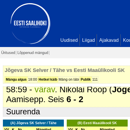
Tähe
). 2 min
51:15 -
karistus (217 - Korduvad
Maaülikooli SK
). 2 min
56:24 -
karistus (201 - Kepilöök)
.
Tähe
). 2 min
Uudised
Liigad
Ajakavad
Ko
57:27 -
karistus (207 - Lükkamin
Üritused
Lõppenud mängud
SK
). 2 min
58:13 -
värav
. Raul Kivi (
Jõgeva 
Jõgeva SK Selver / Tähe vs Eesti Maaülikooli SK
Semenov. Seis
5 - 2
Mängu algus
18:00
Hetkel käib
Mäng on läbi
Publik
111
58:59 -
värav
. Nikolai Roop (
Jõge
Aamisepp. Seis
6 - 2
Suurenda
(A) Jõgeva SK Selver / Tähe
(B) Eesti Maaülikooli SK
VV
K
Nr
Mängijad
VV
K
Nr
Mängijad