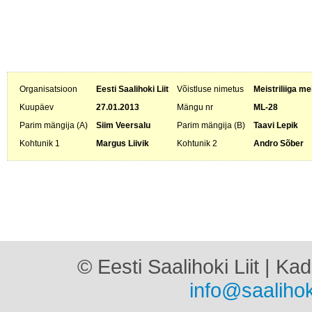
Organisatsioon
Eesti Saalihoki Liit
Võistluse nimetus
Meistriliiga me
Kuupäev
27.01.2013
Mängu nr
ML-28
Parim mängija (A)
Siim Veersalu
Parim mängija (B)
Taavi Lepik
Kohtunik 1
Margus Liivik
Kohtunik 2
Andro Sõber
© Eesti Saalihoki Liit | Ka
info@saalihok