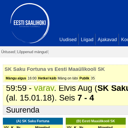
min
52:07 -
karistus (210 - Takistami
Fortuna
). 2 min
53:32 -
värav
. Gert Kevin Kurmist
Veersalu. Seis
6 - 4
Uudised
Liigad
Ajakavad
Ko
58:29 -
karistus (201 - Kepilöök)
.
Üritused
Lõppenud mängud
SK
). 2 min
59:12 -
karistus (210 - Takistami
SK Saku Fortuna vs Eesti Maaülikooli SK
Maaülikooli SK
). 2 min
Mängu algus
16:00
Hetkel käib
Mäng on läbi
Publik
35
59:59 -
värav
. Elvis Aug (
SK Sak
(al. 15.01.18). Seis
7 - 4
Suurenda
(A) SK Saku Fortuna
(B) Eesti Maaülikooli SK
VV
K
Nr
Mängijad
VV
K
Nr
Mängijad