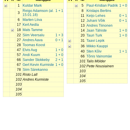
1
Kuldar Mark
5
Paul-Kristian Padrik
1 + 0
Reigo Adamson (al.
1 + 1
8
Kristaps Bertins
3
15.01.18)
11
Keijo Lehes
0 + 1
6
Marten Liiva
12
Juhani Võik
0 + 1
17
Kert Aedla
13
Andres Tiinonen
18
Mats Tamme
14
Jaan Tähiste
1 + 0
22
Siim Veersalu
1 + 3
20
Tauri Turk
1 + 0
27
Andres Aava
0 + 1
31
Taavi Lepik
28
Toomas Koost
36
Mikko Kauppi
47
Elvis Aug
1 + 0
40
Sten Kõiv
1 + 1
57
Andi Kuum
1 + 0
66
Tõnis Vainomäe
66
Sander Stokkeby
2 + 1
101
Talis Mölder
67
Gert Kevin Kurmiste
1 + 0
102
Pette Nousiainen
78
Siim Särekanno
103
101
Risto Lall
104
102
Andres Kurmiste
105
103
104
105