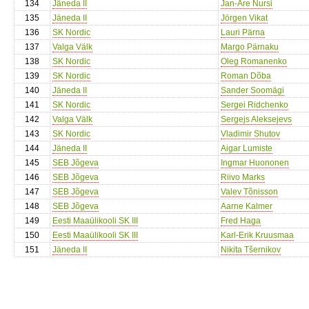
134
Jäneda II
Jan-Are Nursi
135
Jäneda II
Jörgen Vikat
136
SK Nordic
Lauri Pärna
137
Valga Välk
Margo Pärnaku
138
SK Nordic
Oleg Romanenko
139
SK Nordic
Roman Dõba
140
Jäneda II
Sander Soomägi
141
SK Nordic
Sergei Ridchenko
142
Valga Välk
Sergejs Aleksejevs
143
SK Nordic
Vladimir Shutov
144
Jäneda II
Aigar Lumiste
145
SEB Jõgeva
Ingmar Huononen
146
SEB Jõgeva
Riivo Marks
147
SEB Jõgeva
Valev Tõnisson
148
SEB Jõgeva
Aarne Kalmer
149
Eesti Maaülikooli SK III
Fred Haga
150
Eesti Maaülikooli SK III
Karl-Erik Kruusmaa
151
Jäneda II
Nikita Tšernikov