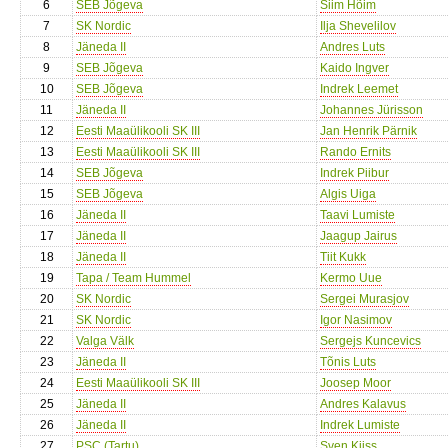
6
SEB Jõgeva
Siim Hõim
7
SK Nordic
Ilja Shevelilov
8
Jäneda II
Andres Luts
9
SEB Jõgeva
Kaido Ingver
10
SEB Jõgeva
Indrek Leemet
11
Jäneda II
Johannes Jürisson
12
Eesti Maaülikooli SK III
Jan Henrik Pärnik
13
Eesti Maaülikooli SK III
Rando Ernits
14
SEB Jõgeva
Indrek Piibur
15
SEB Jõgeva
Algis Uiga
16
Jäneda II
Taavi Lumiste
17
Jäneda II
Jaagup Jairus
18
Jäneda II
Tiit Kukk
19
Tapa / Team Hummel
Kermo Uue
20
SK Nordic
Sergei Murasjov
21
SK Nordic
Igor Nasimov
22
Valga Välk
Sergejs Kuncevics
23
Jäneda II
Tõnis Luts
24
Eesti Maaülikooli SK III
Joosep Moor
25
Jäneda II
Andres Kalavus
26
Jäneda II
Indrek Lumiste
27
PSC (Tartu)
Sven Kiiss