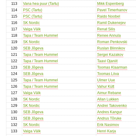
113
Vana hea puur (Tartu)
Mikk Espenberg
114
PSC (Tartu)
Pavel Timerhanov
115
PSC (Tartu)
Raido Noobel
116
SK Nordic
Ramil Dukenejev
117
Valga Välk
Renat Silis
118
Tapa / Team Hummel
Renee Annula
119
SK Nordic
Roman Penkovski
120
SEB Jõgeva
Ruslan Blinnikov
121
Tapa / Team Hummel
Sergei Kazakov
122
Tapa / Team Hummel
Taavi Ojaniit
123
SEB Jõgeva
Toomas Klaarman
124
SEB Jõgeva
Toomas Liiva
125
Tapa / Team Hummel
Ulmer Uue
126
Tapa / Team Hummel
Vahur Kütt
127
Valga Välk
Aimur Rebane
128
SK Nordic
Allan Lukken
129
SK Nordic
Andrei Takovenko
130
SEB Jõgeva
Andres Kangur
131
SEB Jõgeva
Andrus Tõruke
132
SK Nordic
Erik Nasimov
133
Valga Välk
Henri Karja