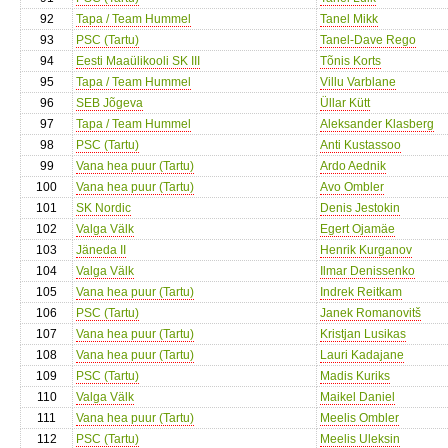
92
Tapa / Team Hummel
Tanel Mikk
93
PSC (Tartu)
Tanel-Dave Rego
94
Eesti Maaülikooli SK III
Tõnis Korts
95
Tapa / Team Hummel
Villu Varblane
96
SEB Jõgeva
Üllar Kütt
97
Tapa / Team Hummel
Aleksander Klasberg
98
PSC (Tartu)
Anti Kustassoo
99
Vana hea puur (Tartu)
Ardo Aednik
100
Vana hea puur (Tartu)
Avo Ombler
101
SK Nordic
Denis Jestokin
102
Valga Välk
Egert Ojamäe
103
Jäneda II
Henrik Kurganov
104
Valga Välk
Ilmar Denissenko
105
Vana hea puur (Tartu)
Indrek Reitkam
106
PSC (Tartu)
Janek Romanovitš
107
Vana hea puur (Tartu)
Kristjan Lusikas
108
Vana hea puur (Tartu)
Lauri Kadajane
109
PSC (Tartu)
Madis Kuriks
110
Valga Välk
Maikel Daniel
111
Vana hea puur (Tartu)
Meelis Ombler
112
PSC (Tartu)
Meelis Uleksin