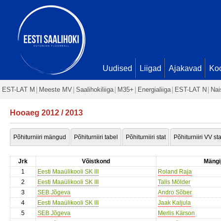
Uudised
Liigad
Ajakavad
Ko
EST-LAT M
Meeste MV
Saalihokiliiga
M35+
Energialiiga
EST-LAT N
Nai
Hooaeg 2012 / 2013
Põhiturniiri mängud
Põhiturniiri tabel
Põhiturniiri stat
Põhiturniiri VV sta
Jrk
Võistkond
Mängi
1
Eesti Maaülikooli SK III
Roland Raja
2
Eesti Maaülikooli SK III
Talis Mölder
3
SEB Jõgeva
Andro Sõber
4
Eesti Maaülikooli SK III
Jaak Kaljula
5
SEB Jõgeva
Merlis Kärson