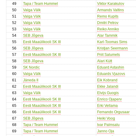
49
Tapa / Team Hummel
Viktor Karakulov
50
Valga Välk
Armands Valtins
51
Valga Välk
Remo Kupits
52
Valga Välk
Dmitri Petrov
53
Valga Välk
Reiko Anniko
54
SEB Jõgeva
Alar Tammik
55
Eesti Maaülikooli SK III
Karl-Toomas Sims
56
SEB Jõgeva
Kristjan Seermann
57
Eesti Maaülikooli SK III
Priit Salumets
58
SEB Jõgeva
Alari Kütt
59
SK Nordic
Eduard Astashin
60
Valga Välk
Eduards Vjazovs
61
Jäneda II
Eik Kobrand
62
Eesti Maaülikooli SK III
Ekke Jalandi
63
Valga Välk
Elvijs Guogis
64
Eesti Maaülikooli SK III
Enrico Ojaperv
65
Eesti Maaülikooli SK III
Erki Vellama
66
Eesti Maaülikooli SK III
Fernando Orgusaar
67
SEB Jõgeva
Heiki Voog
68
Tapa / Team Hummel
Ivar Palmsalu
69
Tapa / Team Hummel
Janno Oja