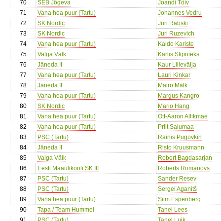
70
SEB Jõgeva
Joandi Tõiv
71
Vana hea puur (Tartu)
Johannes Vedru
72
SK Nordic
Juri Rabski
73
SK Nordic
Juri Ruzevich
74
Vana hea puur (Tartu)
Kaido Kariste
75
Valga Välk
Karlis Stipnieks
76
Jäneda II
Kaur Lillevälja
77
Vana hea puur (Tartu)
Lauri Kinkar
78
Jäneda II
Mairo Mälk
79
Vana hea puur (Tartu)
Margus Kangro
80
SK Nordic
Mario Hang
81
Vana hea puur (Tartu)
Ott-Aaron Allikmäe
82
Vana hea puur (Tartu)
Priit Salumaa
83
PSC (Tartu)
Rainis Pugovkin
84
Jäneda II
Risto Kruusmann
85
Valga Välk
Robert Bagdasarjan
86
Eesti Maaülikooli SK III
Roberts Romanovs
87
PSC (Tartu)
Sander Resev
88
PSC (Tartu)
Sergei Aganitš
89
Vana hea puur (Tartu)
Siim Espenberg
90
Tapa / Team Hummel
Tanel Lees
91
PSC (Tartu)
Tanel Luik