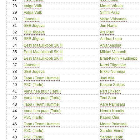
28
Valga Välk
Marek Vända
29
Valga Välk
Simm Paap
30
Jäneda II
Veiko Väisanen
31
SEB Jõgeva
Jüri Narits
32
SEB Jõgeva
Ats Püvi
33
SEB Jõgeva
Andrus Lepp
34
Eesti Maaülikooli SK III
Aivar Aasma
35
Eesti Maaülikooli SK III
Mihkel Vanamb
36
Eesti Maaülikooli SK III
Brait-Kevin Raudsepp
37
Jäneda II
Karel Tiigemäe
38
SEB Jõgeva
Erkko Nurmoja
39
Tapa / Team Hummel
Joel Alla
40
PSC (Tartu)
Kaspar Sakjas
41
Vana hea puur (Tartu)
Pärt Erikson
42
Vana hea puur (Tartu)
Teet Saar
43
Tapa / Team Hummel
Aare Palmsalu
44
Vana hea puur (Tartu)
Henrik Koorits
45
PSC (Tartu)
Kaarel Õim
46
Tapa / Team Hummel
Marek Palmsalu
47
PSC (Tartu)
Sander Eninš
48
PSC (Tartu)
Sander Lepik