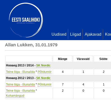
Uudised
Liigad
Ajakavad
Ko
Allan Lukken, 31.01.1979
Mänge
Väravaid
Sööte
Hooaeg 2013 / 2014 -
SK Nordic
Teine liiga - lõuna/ida
*
Põhiturniir
4
1
2
Hooaeg 2012 / 2013 -
SK Nordic
Teine liiga - lõuna/ida
*
Põhiturniir
7
4
1
Teine liiga - lõuna/ida
*
2
0
0
Kohamängud