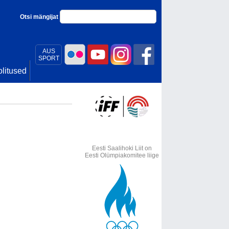
Otsi mängijat
AUS
SPORT
litused
Eesti Saalihoki Liit on
Eesti Olümpiakomitee liige