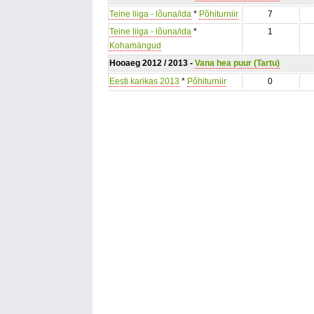
Teine liiga - lõuna/ida
*
Põhiturniir
7
Teine liiga - lõuna/ida
*
1
Kohamängud
Hooaeg 2012 / 2013 -
Vana hea puur (Tartu)
Eesti karikas 2013
*
Põhiturniir
0