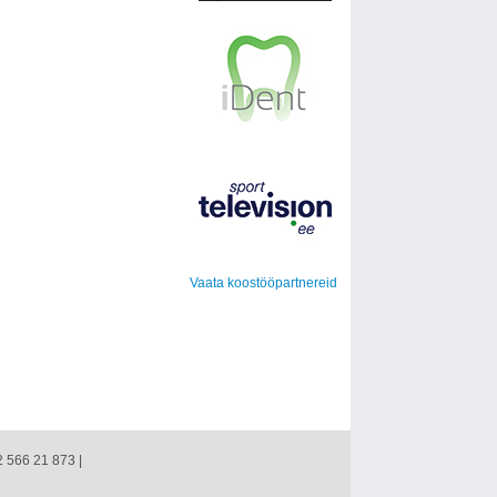
Vaata koostööpartnereid
2 566 21 873 |