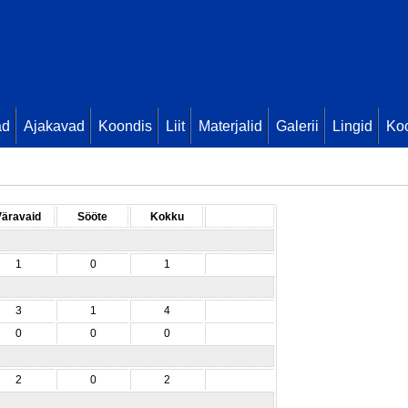
ad
Ajakavad
Koondis
Liit
Materjalid
Galerii
Lingid
Koo
Väravaid
Sööte
Kokku
1
0
1
3
1
4
0
0
0
2
0
2