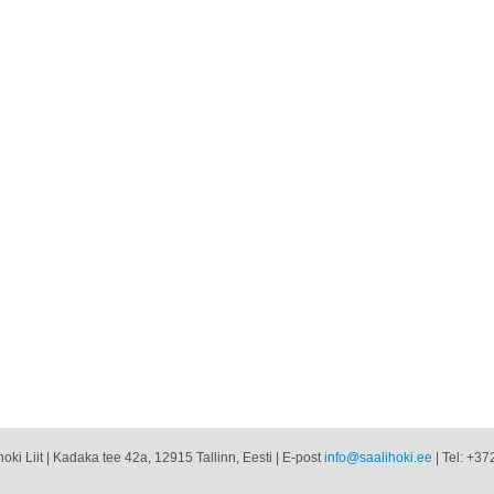
oki Liit | Kadaka tee 42a, 12915 Tallinn, Eesti | E-post
info@saalihoki.ee
| Tel: +37