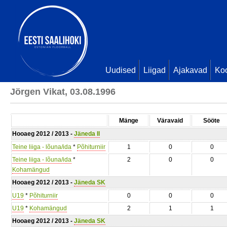
Uudised
Liigad
Ajakavad
Ko
Jörgen Vikat, 03.08.1996
Mänge
Väravaid
Sööte
Hooaeg 2012 / 2013 -
Jäneda II
Teine liiga - lõuna/ida
*
Põhiturniir
1
0
0
Teine liiga - lõuna/ida
*
2
0
0
Kohamängud
Hooaeg 2012 / 2013 -
Jäneda SK
U19
*
Põhiturniir
0
0
0
U19
*
Kohamängud
2
1
1
Hooaeg 2012 / 2013 -
Jäneda SK