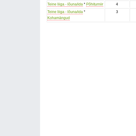
Teine liiga - lõuna/ida
*
Põhiturniir
4
Teine liiga - lõuna/ida
*
3
Kohamängud