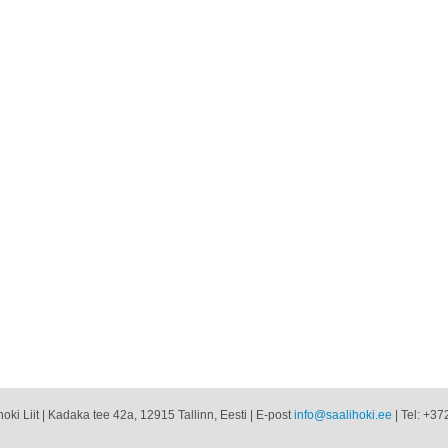
oki Liit | Kadaka tee 42a, 12915 Tallinn, Eesti | E-post
info@saalihoki.ee
| Tel: +37