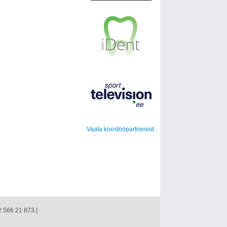
Vaata koostööpartnereid
2 566 21 873 |