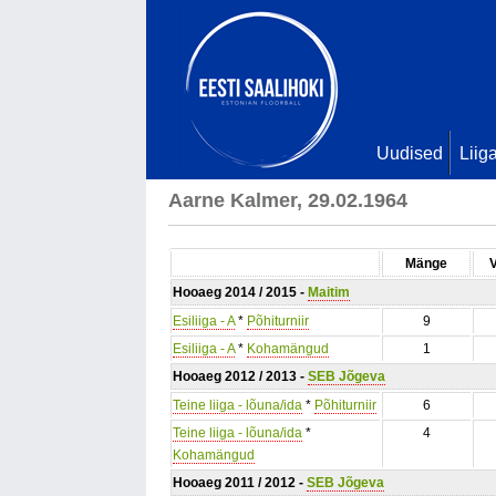
Uudised
Liig
Aarne Kalmer, 29.02.1964
Mänge
Hooaeg 2014 / 2015 -
Maitim
Esiliiga - A
*
Põhiturniir
9
Esiliiga - A
*
Kohamängud
1
Hooaeg 2012 / 2013 -
SEB Jõgeva
Teine liiga - lõuna/ida
*
Põhiturniir
6
Teine liiga - lõuna/ida
*
4
Kohamängud
Hooaeg 2011 / 2012 -
SEB Jõgeva