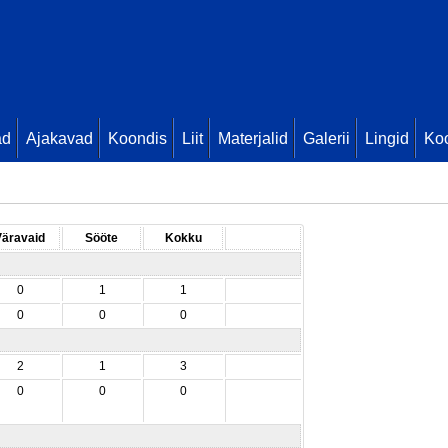
ad
Ajakavad
Koondis
Liit
Materjalid
Galerii
Lingid
Koo
Väravaid
Sööte
Kokku
0
1
1
0
0
0
2
1
3
0
0
0