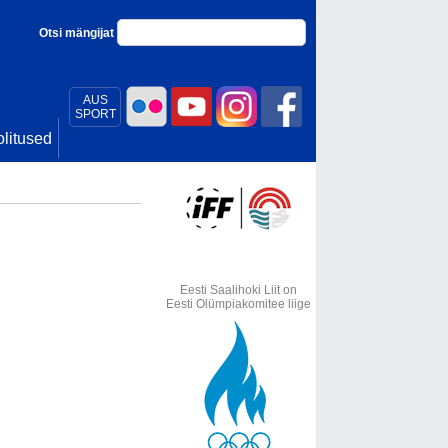
Otsi mängijat
AUS
SPORT
litused
Eesti Saalihoki Liit on
Eesti Olümpiakomitee liige