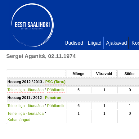
Uudised
Liigad
Ajakavad
Ko
Sergei Aganitš, 02.11.1974
Mänge
Väravaid
Sööte
Hooaeg 2012 / 2013 -
PSC (Tartu)
Teine liiga - lõuna/ida
*
Põhiturniir
6
1
0
Hooaeg 2011 / 2012 -
Penetron
Teine liiga - lõuna/ida
*
Põhiturniir
6
1
1
Teine liiga - lõuna/ida
*
1
1
0
Kohamängud