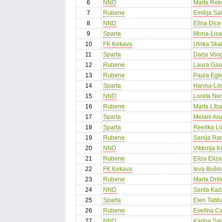
6
NND
Marta Rek
7
Rubene
Emīlija Sa
8
NND
Elīna Dīce
9
Sparta
Mona-Lisa 
10
FK Ķekava
Ulrika Sk
11
Sparta
Darja Voo
12
Rubene
Laura Gau
13
Rubene
Paula Egl
14
Sparta
Hanna-Lii
15
NND
Loreta Ne
16
Rubene
Marta Līb
17
Sparta
Melani Aru
18
Sparta
Reelika Li
19
Rubene
Sanija Ra
20
NND
Viktorija 
21
Rubene
Elīza Eliz
22
FK Ķekava
Ieva Buš
23
Rubene
Marta Drill
24
NND
Santa Kaz
25
Sparta
Elen Tabb
26
Rubene
Evelīna C
27
NND
Karīna Sa