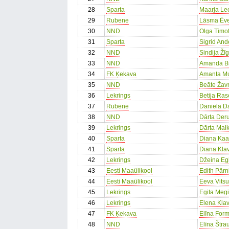
28
Sparta
Maarja Le
29
Rubene
Lāsma Ēv
30
NND
Olga Timo
31
Sparta
Sigrid And
32
NND
Sindija Žī
33
NND
Amanda B
34
FK Ķekava
Amanta M
35
NND
Beāte Žav
36
Lekrings
Betija Ras
37
Rubene
Daniela D
38
NND
Dārta Der
39
Lekrings
Dārta Mal
40
Sparta
Diana Kaa
41
Sparta
Diana Kla
42
Lekrings
Džeina Egl
43
Eesti Maaülikool
Edith Pärn
44
Eesti Maaülikool
Eeva Vitsu
45
Lekrings
Egita Megi
46
Lekrings
Elena Klav
47
FK Ķekava
Elīna For
48
NND
Elīna Štra