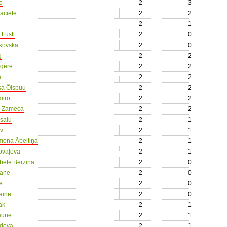
e
2
3
laciete
2
2
2
1
Lusti
2
0
akovska
2
0
g
2
2
gere
2
2
e
2
2
sa Õispuu
2
2
miro
2
2
a Zameca
2
2
salu
2
1
iv
2
1
mona Ābeltiņa
2
1
Kovaļova
2
1
abete Bērziņa
2
0
mane
2
0
e
2
0
aine
2
0
ak
2
1
aune
2
1
idova
2
1