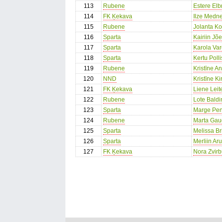
113
Rubene
Estere Elb
114
FK Ķekava
Ilze Medn
115
Rubene
Jolanta K
116
Sparta
Kairiin Jõ
117
Sparta
Karola Va
118
Sparta
Kertu Polli
119
Rubene
Kristīne A
120
NND
Kristīne Ki
121
FK Ķekava
Liene Leit
122
Rubene
Lote Baldi
123
Sparta
Marge Pen
124
Rubene
Marta Gau
125
Sparta
Melissa Bri
126
Sparta
Merliin Ar
127
FK Ķekava
Nora Zvirb