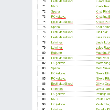
70
Eesti Maaülikool
Klaara Kä
71
NND
Klinta Rov
72
Sparta
Kristi Rick
73
FK Ķekava
Kristiāna 
74
Eesti Maaülikool
Kristin Pe
75
Sparta
Kädi Keina
76
Eesti Maaülikool
Liis Lokk
77
Eesti Maaülikool
Liisa Kaas
78
Lekrings
Linda Lub
79
Lekrings
Luīze Ras
80
Rubene
Madlēna R
81
Eesti Maaülikool
Marii Vodi
82
FK Ķekava
Marta Vieg
83
Sparta
Merli Süva
84
FK Ķekava
Nikola Elī
85
FK Ķekava
Nikola Ri
86
Eesti Maaülikool
Oliivia Os
87
Lekrings
Olīvija Ja
88
FK Ķekava
Patrīcija 
89
NND
Paula Lor
90
FK Ķekava
Paula Slo
91
Lekrings
Rebeka Kā