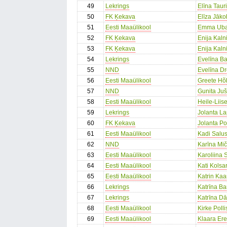
49
Lekrings
Elīna Taur
50
FK Ķekava
Elīza Jāk
51
Eesti Maaülikool
Emma Uba
52
FK Ķekava
Enija Kaln
53
FK Ķekava
Enija Kaln
54
Lekrings
Evelīna B
55
NND
Evelīna D
56
Eesti Maaülikool
Greete Hõ
57
NND
Gunita Ju
58
Eesti Maaülikool
Heile-Lii
59
Lekrings
Jolanta La
60
FK Ķekava
Jolanta P
61
Eesti Maaülikool
Kadi Salus
62
NND
Karīna Mič
63
Eesti Maaülikool
Karoliina 
64
Eesti Maaülikool
Kati Kolsa
65
Eesti Maaülikool
Katrin Ka
66
Lekrings
Katrīna B
67
Lekrings
Katrīna Dā
68
Eesti Maaülikool
Kirke Polli
69
Eesti Maaülikool
Klaara Er