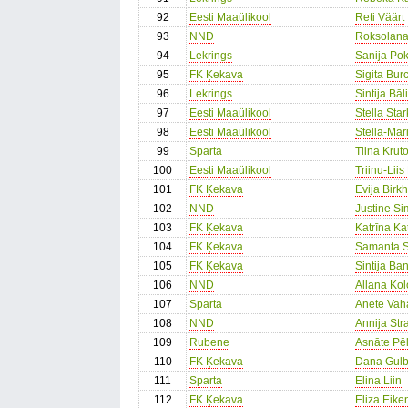
92
Eesti Maaülikool
Reti Väärt
93
NND
Roksolan
94
Lekrings
Sanija Po
95
FK Ķekava
Sigita Bur
96
Lekrings
Sintija Bāl
97
Eesti Maaülikool
Stella Star
98
Eesti Maaülikool
Stella-Mar
99
Sparta
Tiina Krut
100
Eesti Maaülikool
Triinu-Liis
101
FK Ķekava
Evija Birk
102
NND
Justine S
103
FK Ķekava
Katrīna Ka
104
FK Ķekava
Samanta S
105
FK Ķekava
Sintija Ba
106
NND
Allana Ko
107
Sparta
Anete Vah
108
NND
Annija Str
109
Rubene
Asnāte Pē
110
FK Ķekava
Dana Gul
111
Sparta
Elina Liin
112
FK Ķekava
Eliza Eike