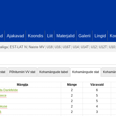
ad
Ajakavad
Koondis
Liit
Materjalid
Galerii
Lingid
Koo
aliiga
EST-LAT N
Naiste MV
U18
U16
U16T
U14
U14T
U12
U12T
U10
 stat
Põhiturniiri VV stat
Kohamängude tabel
Kohamängude stat
Kohamän
Mängija
Mänge
Väravaid
ta Dankfelde
2
6
iece
2
5
2
5
nkuse
2
4
ā
2
3