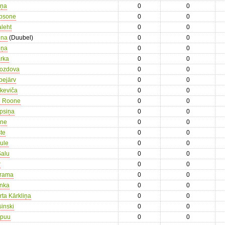
iņa
0
0
obsone
0
0
leht
0
0
ina
(Duubel)
0
0
iņa
0
0
arka
0
0
rozdova
0
0
bejärv
0
0
škeviča
0
0
se Roone
0
0
psiņa
0
0
one
0
0
te
0
0
ule
0
0
Salu
0
0
r
0
0
arama
0
0
anka
0
0
rta Kārkliņa
0
0
sinski
0
0
epuu
0
0