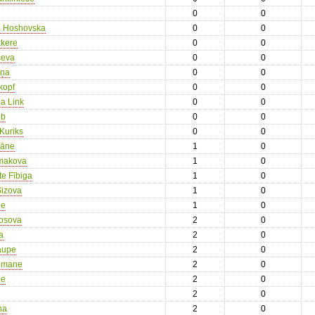
0
0
a Hoshovska
0
0
kkere
0
0
ceva
0
0
iņa
0
0
kopf
0
0
ia Link
0
0
ob
0
0
 Kuriks
0
0
hāne
1
0
imakova
1
0
te Fībiga
1
0
izova
1
0
ne
1
0
losova
2
0
a
2
0
aupe
2
0
lmane
2
0
be
2
0
2
0
na
2
0