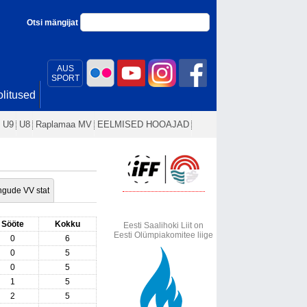
Otsi mängijat
AUS
SPORT
litused
U9
U8
Raplamaa MV
EELMISED HOOAJAD
gude VV stat
Sööte
Kokku
Eesti Saalihoki Liit on
Eesti Olümpiakomitee liige
0
6
0
5
0
5
1
5
2
5