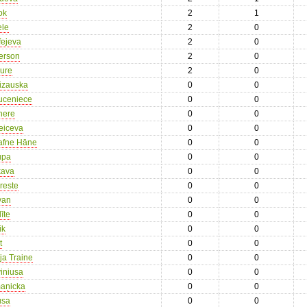
ok
2
1
ele
2
0
fejeva
2
0
erson
2
0
gure
2
0
izauska
0
0
uceniece
0
0
nere
0
0
eiceva
0
0
afne Hāne
0
0
upa
0
0
kava
0
0
reste
0
0
van
0
0
īte
0
0
ik
0
0
t
0
0
ja Traine
0
0
iniusa
0
0
maņicka
0
0
usa
0
0