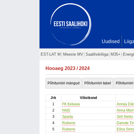
Uudised
Liig
EST-LAT M
Meeste MV
Saalihokiliiga
M35+
Energi
Hooaeg 2023 / 2024
Põhiturniiri mängud
Põhiturniiri tabel
Põhiturniiri
Jrk
Võistkond
1
FK Ķekava
Annija Dār
2
NND
Anna Mūrn
3
Sparta
Sirli Nellis
4
Rubene
Danute Ti
5
Rubene
Elīna Sirm