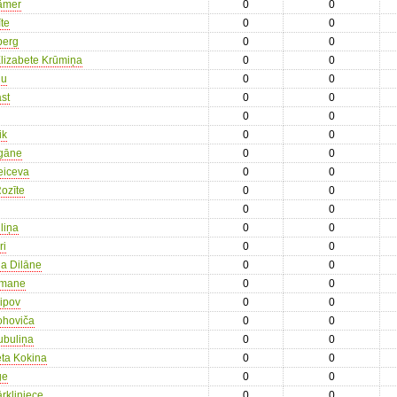
ämer
0
0
īte
0
0
berg
0
0
Elizabete Krūmiņa
0
0
nu
0
0
st
0
0
0
0
ik
0
0
gāne
0
0
eiceva
0
0
ozīte
0
0
0
0
liņa
0
0
ri
0
0
na Dilāne
0
0
kmane
0
0
sipov
0
0
rohoviča
0
0
Kubuliņa
0
0
eta Kokina
0
0
ge
0
0
rkliniece
0
0