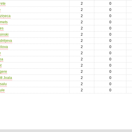
rete
2
0
e
2
0
oziņeca
2
0
emets
2
0
res
2
0
sinski
2
0
ndrējeva
2
0
rilova
2
0
e
2
0
ņa
2
0
t
2
0
gere
2
0
tt Joala
2
0
usalu
2
0
ule
2
0