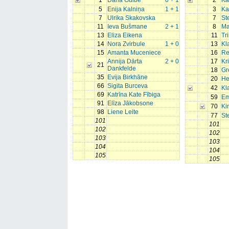
1
Dana Gulbe
0 + 1
2
Ka
5
Enija Kalniņa
1 + 1
3
Ka
7
Ulrika Skakovska
7
St
11
Ieva Bušmane
2 + 1
8
Ma
13
Eliza Eikena
11
Tr
14
Nora Zvirbule
1 + 0
13
Kl
15
Amanta Muceniece
16
Re
Annija Dārta
2 + 0
17
Kr
21
Dankfelde
18
Gr
35
Evija Birkhāne
20
He
66
Sigita Burceva
42
Kl
69
Katrīna Kate Fībiga
59
Em
91
Elīza Jākobsone
70
Ki
98
Liene Leite
77
St
101
101
102
102
103
103
104
104
105
105