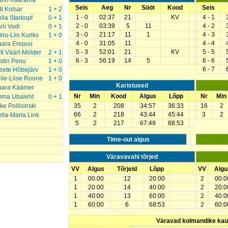
trin Kaarama
Seis
Aeg
Nr
Sööt
Kood
Seis
ti Kolsar
1 + 2
1 - 0
02:37
21
KV
4 - 1
ella Starkopf
0 + 1
2 - 0
03:39
5
11
4 - 2
rii Vodi
0 + 1
3 - 0
21:17
11
1
4 - 3
iinu-Liis Kuriks
1 + 0
4 - 0
31:05
11
4 - 4
aara Erepuu
5 - 3
52:01
21
KV
5 - 5
ti Väärt-Mölder
2 + 1
6 - 3
56:19
14
5
6 - 6
istin Penu
1 + 0
6 - 7
eete Hõbejärv
1 + 0
ile-Liise Roone
1 + 0
Karistused
aara Käämer
Nr
Min
Kood
Algus
Lõpp
Nr
Min
ma Ubaleht
0 + 1
rke Pollisinski
35
2
208
34:57
36:33
16
2
66
2
218
43:44
45:44
3
2
ella-Maria Link
5
2
217
67:49
68:53
Time-out algus
Väravavahi tõrjed
VV
Algus
Tõrjeid
Lõpp
VV
Algu
1
00:00
12
20:00
2
00:0
1
20:00
14
40:00
2
20:0
1
40:00
13
60:00
2
40:0
1
60:00
6
68:53
2
60:0
Väravad kolmandike ka