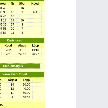
Aeg
Nr
Sööt
Kood
31:48
3
16
36:33
16
3
AÜ
39:46
16
41:17
18
59
52:39
17
8
57:58
20
7
68:53
11
3
Karistused
Kood
Algus
Lõpp
202
11:10
13:10
201
24:27
26:27
Time-out algus
Väravavahi tõrjed
s
Tõrjeid
Lõpp
0
14
20:00
0
12
40:00
0
11
60:00
0
4
68:53
upa