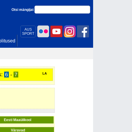
Otsi mängijat
AUS
SPORT
litused
s:
6
-
7
LA
Eesti Maaülikool
Väravad