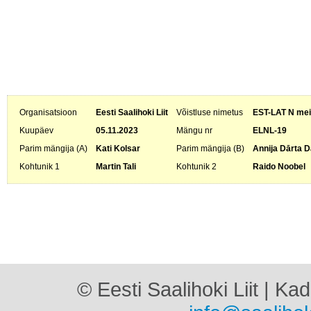
Organisatsioon
Eesti Saalihoki Liit
Võistluse nimetus
EST-LAT N meis
Kuupäev
05.11.2023
Mängu nr
ELNL-19
Parim mängija (A)
Kati Kolsar
Parim mängija (B)
Annija Dārta D
Kohtunik 1
Martin Tali
Kohtunik 2
Raido Noobel
© Eesti Saalihoki Liit | Ka