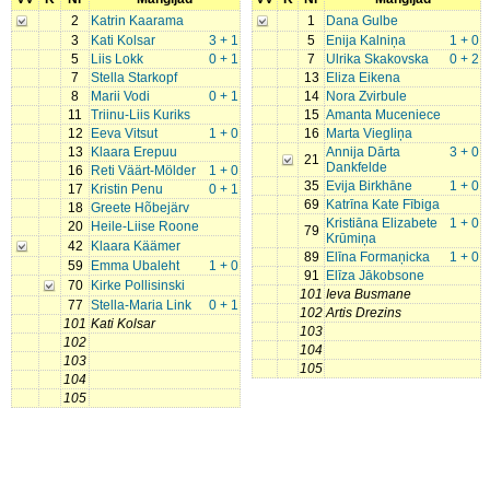
2
Katrin Kaarama
1
Dana Gulbe
3
Kati Kolsar
3 + 1
5
Enija Kalniņa
1 + 0
5
Liis Lokk
0 + 1
7
Ulrika Skakovska
0 + 2
7
Stella Starkopf
13
Eliza Eikena
8
Marii Vodi
0 + 1
14
Nora Zvirbule
11
Triinu-Liis Kuriks
15
Amanta Muceniece
12
Eeva Vitsut
1 + 0
16
Marta Viegliņa
13
Klaara Erepuu
Annija Dārta
3 + 0
21
Dankfelde
16
Reti Väärt-Mölder
1 + 0
35
Evija Birkhāne
1 + 0
17
Kristin Penu
0 + 1
69
Katrīna Kate Fībiga
18
Greete Hõbejärv
Kristiāna Elizabete
1 + 0
20
Heile-Liise Roone
79
Krūmiņa
42
Klaara Käämer
89
Elīna Formaņicka
1 + 0
59
Emma Ubaleht
1 + 0
91
Elīza Jākobsone
70
Kirke Pollisinski
101
Ieva Busmane
77
Stella-Maria Link
0 + 1
102
Artis Drezins
101
Kati Kolsar
103
102
104
103
105
104
105