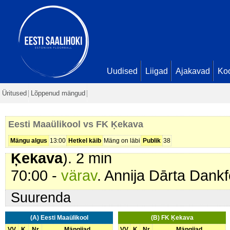
42:27 -
värav
. Kati Kolsar (
Eesti 
- 5
43:43 -
värav
. Evija Birkhāne (
FK
45:05 -
värav
. Eeva Vitsut (
Eesti
48:12 -
karistus (201 - Kepilöök)
.
Uudised
Liigad
Ajakavad
Ko
51:44 -
värav
. Emma Ubaleht (
Ee
Üritused
Lõppenud mängud
Link. Seis
6 - 6
56:46 -
karistus (201 - Kepilöök)
.
Eesti Maaülikool vs FK Ķekava
60:48 -
karistus (201 - Kepilöök)
.
Mängu algus
13:00
Hetkel käib
Mäng on läbi
Publik
38
Ķekava
). 2 min
70:00 -
värav
. Annija Dārta Dankf
Suurenda
(A) Eesti Maaülikool
(B) FK Ķekava
VV
K
Nr
Mängijad
VV
K
Nr
Mängijad