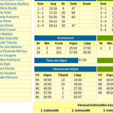
Seis
Aeg
Nr
Sööt
Kood
Seis
ija Ramona Ābeltiņa
lēna Rozīte
1 - 1
16:18
8
47
0 - 1
ta Drille
2 - 1
17:15
20
96
2 - 2
anta Koziņeca
3 - 3
53:20
26
82
2 - 3
na Sirmā
4 - 4
54:13
26
3 - 4
sma Ēvele
5 - 4
58:14
20
47
5 - 5
līna Caune
5 - 6
e Baldiņa
Karistused
lija Salaciete
ute Tinkuse
Nr
Min
Kood
Algus
Lõpp
Nr
Min
ta Lība Zameca
14
2
201
25:02
27:02
4
2
za Elizabete Bērziņa
26
2
201
57:35
59:35
ura Gaugere
stīne Andrējeva
57:35
Time-out algus
la Egle
ere Elbrete
Väravavahi tõrjed
ta Gaugere
VV
Algus
Tõrjeid
Lõpp
VV
Algu
nāte Pēlmane
96
00:00
10
20:00
88
00:0
96
20:00
10
40:00
88
20:0
96
40:00
6
57:30
88
40:0
96
57:35
1
60:00
88
60:0
96
60:00
1
63:07
Väravad kolmandike ka
1. kolmandik
2. kolmandik
3. kol