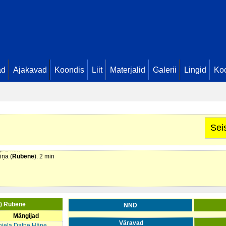
ad
Ajakavad
Koondis
Liit
Materjalid
Galerii
Lingid
Koo
). 2 min
Sei
). 2 min
iņa (
Rubene
). 2 min
) Rubene
NND
Mängijad
Väravad
iela Dafne Hāne