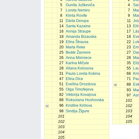
5
Gunita Juškeviča
4
San
7
Loreta Nemiro
7
Mad
8
Klinta Rovīte
9
Mar
11
Dārta Derupa
11
Jol
14
Santa Kazaine
13
Elī
16
Annija Straupe
17
Lā
18
Amanda Bizauska
18
Eve
19
Elīna Štrausa
22
Lot
20
Marta Reke
23
Emī
25
Beāte Žavnere
27
Dan
26
Anna Mūrniece
28
Mar
27
Karīna Mičule
35
Elī
28
Allana Kolosova
55
La
31
Paula Loreta Kokina
66
Kri
47
Elīna Dīce
71
Pau
51
Evelīna Drozdova
88
Est
55
Olga Timofejeva
93
Mar
82
Viktorija Kovaļova
97
As
88
Roksolana Hoshovska
101
96
Kristīne Kirilova
102
98
Sindija Žīgure
103
101
104
102
105
103
104
105