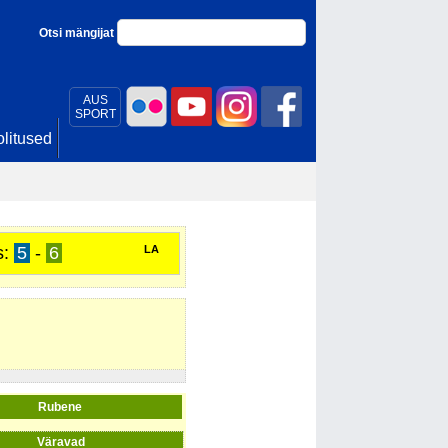
Otsi mängijat
AUS
SPORT
litused
s:
5
-
6
LA
Rubene
Väravad