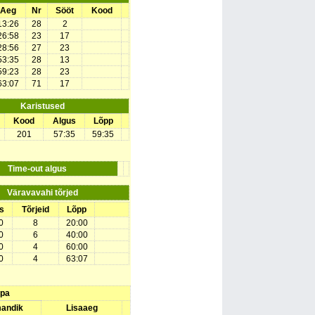
Aeg
Nr
Sööt
Kood
13:26
28
2
26:58
23
17
28:56
27
23
53:35
28
13
59:23
28
23
63:07
71
17
Karistused
Kood
Algus
Lõpp
201
57:35
59:35
Time-out algus
Väravavahi tõrjed
s
Tõrjeid
Lõpp
0
8
20:00
0
6
40:00
0
4
60:00
0
4
63:07
upa
mandik
Lisaaeg