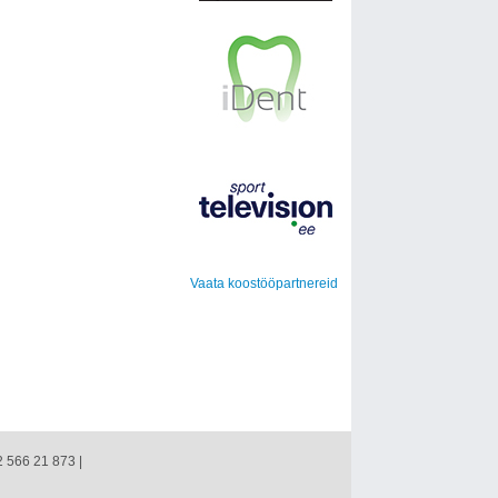
Vaata koostööpartnereid
2 566 21 873 |