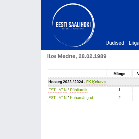
Uudised
Liig
Ilze Medne, 28.02.1989
Mänge
Hooaeg 2023 / 2024 -
FK Ķekava
EST-LAT N
*
Põhiturniir
1
EST-LAT N
*
Kohamängud
2