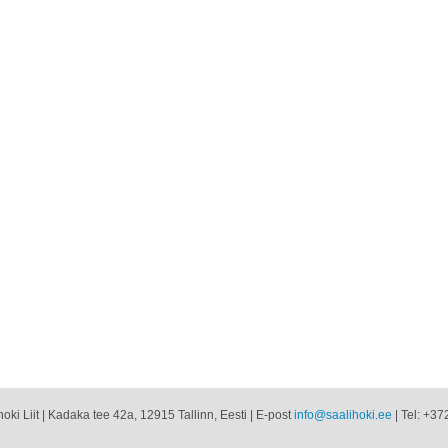
oki Liit | Kadaka tee 42a, 12915 Tallinn, Eesti | E-post
info@saalihoki.ee
| Tel: +37