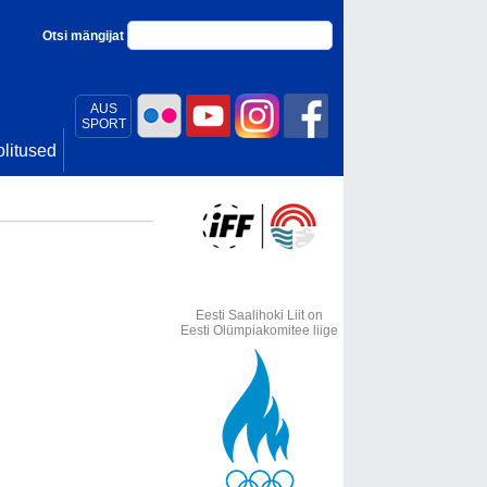
Otsi mängijat
AUS
SPORT
litused
Eesti Saalihoki Liit on
Eesti Olümpiakomitee liige