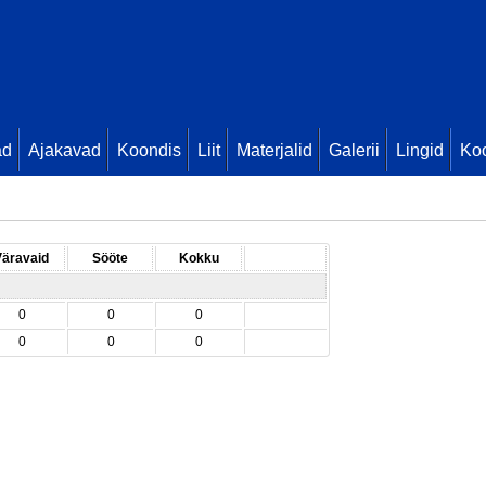
ad
Ajakavad
Koondis
Liit
Materjalid
Galerii
Lingid
Koo
Väravaid
Sööte
Kokku
0
0
0
0
0
0