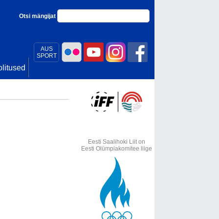
Otsi mängijat
AUS
SPORT
litused
Eesti Saalihoki Liit on
Eesti Olümpiakomitee liige