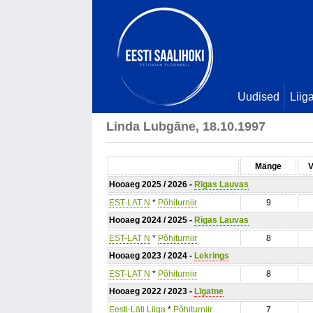
Uudised
Liig
Linda Lubgāne, 18.10.1997
Mänge
V
Hooaeg 2025 / 2026 -
Rīgas Lauvas
EST-LAT N
*
Põhiturniir
9
Hooaeg 2024 / 2025 -
Rīgas Lauvas
EST-LAT N
*
Põhiturniir
8
Hooaeg 2023 / 2024 -
Lekrings
EST-LAT N
*
Põhiturniir
8
Hooaeg 2022 / 2023 -
Līgatne
Eesti-Läti Liiga
*
Põhiturniir
7