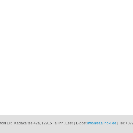
oki Liit | Kadaka tee 42a, 12915 Tallinn, Eesti | E-post
info@saalihoki.ee
| Tel: +37