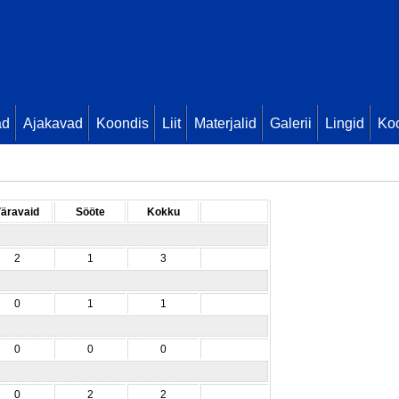
ad
Ajakavad
Koondis
Liit
Materjalid
Galerii
Lingid
Koo
äravaid
Sööte
Kokku
2
1
3
0
1
1
0
0
0
0
2
2