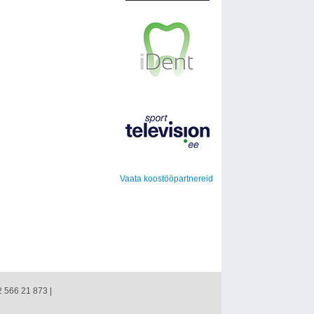
Vaata koostööpartnereid
2 566 21 873 |