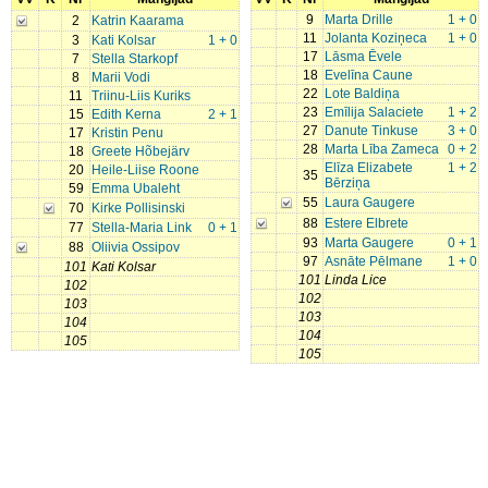
9
Marta Drille
1 + 0
2
Katrin Kaarama
11
Jolanta Koziņeca
1 + 0
3
Kati Kolsar
1 + 0
17
Lāsma Ēvele
7
Stella Starkopf
18
Evelīna Caune
8
Marii Vodi
22
Lote Baldiņa
11
Triinu-Liis Kuriks
23
Emīlija Salaciete
1 + 2
15
Edith Kerna
2 + 1
27
Danute Tinkuse
3 + 0
17
Kristin Penu
28
Marta Lība Zameca
0 + 2
18
Greete Hõbejärv
Elīza Elizabete
1 + 2
20
Heile-Liise Roone
35
Bērziņa
59
Emma Ubaleht
55
Laura Gaugere
70
Kirke Pollisinski
88
Estere Elbrete
77
Stella-Maria Link
0 + 1
93
Marta Gaugere
0 + 1
88
Oliivia Ossipov
97
Asnāte Pēlmane
1 + 0
101
Kati Kolsar
101
Linda Lice
102
102
103
103
104
104
105
105