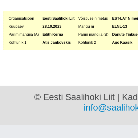
Organisatsioon
Eesti Saalihoki Liit
Võistluse nimetus
EST-LAT N meis
Kuupäev
28.10.2023
Mängu nr
ELNL-13
Parim mängija (A)
Edith Kerna
Parim mängija (B)
Danute Tinkus
Kohtunik 1
Atis Jankovskis
Kohtunik 2
Ago Kaasik
© Eesti Saalihoki Liit | Ka
info@saalihok