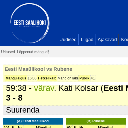
51:41 -
värav
. Asnāte Pēlmane (
Bērziņa. Seis
1 - 5
53:52 -
värav
. Danute Tinkuse (
R
54:10 -
värav
. Edith Kerna (
Eesti
Seis
2 - 6
Uudised
Liigad
Ajakavad
Ko
55:00 -
värav
. Jolanta Koziņeca (
Üritused
Lõppenud mängud
Seis
2 - 7
55:34 -
värav
. Danute Tinkuse (
R
Eesti Maaülikool vs Rubene
2 - 8
Mängu algus
16:00
Hetkel käib
Mäng on läbi
Publik
41
59:38 -
värav
. Kati Kolsar (
Eesti 
3 - 8
Suurenda
(A) Eesti Maaülikool
(B) Rubene
VV
K
Nr
Mängijad
VV
K
Nr
Mängijad