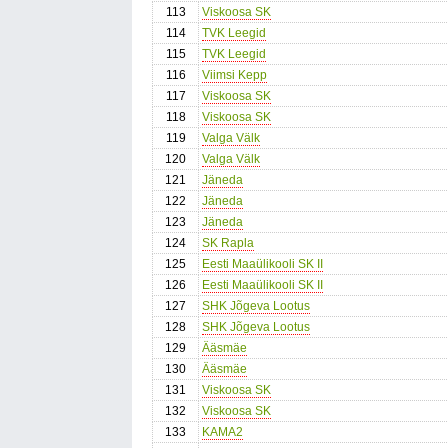
113
Viskoosa SK
114
TVK Leegid
115
TVK Leegid
116
Viimsi Kepp
117
Viskoosa SK
118
Viskoosa SK
119
Valga Välk
120
Valga Välk
121
Jäneda
122
Jäneda
123
Jäneda
124
SK Rapla
125
Eesti Maaülikooli SK II
126
Eesti Maaülikooli SK II
127
SHK Jõgeva Lootus
128
SHK Jõgeva Lootus
129
Ääsmäe
130
Ääsmäe
131
Viskoosa SK
132
Viskoosa SK
133
KAMA2