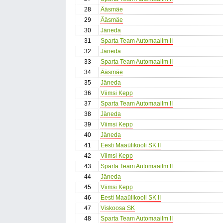
28
Ääsmäe
29
Ääsmäe
30
Jäneda
31
Sparta Team Automaailm II
32
Jäneda
33
Sparta Team Automaailm II
34
Ääsmäe
35
Jäneda
36
Viimsi Kepp
37
Sparta Team Automaailm II
38
Jäneda
39
Viimsi Kepp
40
Jäneda
41
Eesti Maaülikooli SK II
42
Viimsi Kepp
43
Sparta Team Automaailm II
44
Jäneda
45
Viimsi Kepp
46
Eesti Maaülikooli SK II
47
Viskoosa SK
48
Sparta Team Automaailm II