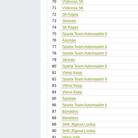
70
Viskoosa SK
71
Viskoosa SK
72
SK Rapla
73
Sinimäe
74
SK Rapla
75
Sparta Team Automaailm II
76
Ääsmäe
77
Sparta Team Automaailm II
78
Sparta Team Automaailm II
79
Jäneda
80
Sparta Team Automaailm II
81
Viimsi Kepp
82
Sparta Team Automaailm II
83
Viimsi Kepp
84
Viimsi Kepp
85
Ääsmäe
86
Sparta Team Automaailm II
87
Bändidos
88
Bändidos
89
SHK Jõgeva Lootus
90
SHK Jõgeva Lootus
91
Valga Välk