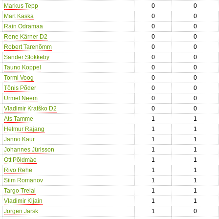
Markus Tepp
0
0
Mart Kaska
0
0
Rain Odramaa
0
0
Rene Kärner D2
0
0
Robert Tarenõmm
0
0
Sander Stokkeby
0
0
Tauno Koppel
0
0
Tormi Voog
0
0
Tõnis Põder
0
0
Urmet Neem
0
0
Vladimir Kratško D2
0
0
Ats Tamme
1
1
Helmur Rajang
1
1
Janno Kaur
1
1
Johannes Jürisson
1
1
Ott Põldmäe
1
1
Rivo Rehe
1
1
Siim Romanov
1
1
Targo Treial
1
1
Vladimir Kljain
1
1
Jörgen Järsk
1
0