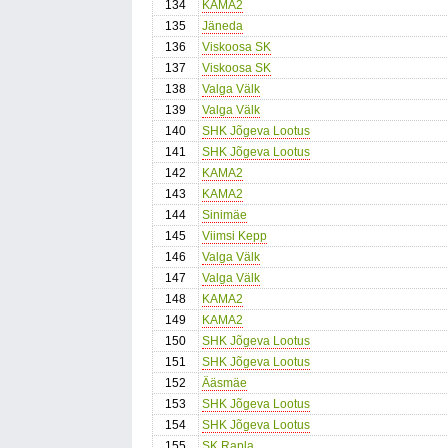
134
KAMA2
135
Jäneda
136
Viskoosa SK
137
Viskoosa SK
138
Valga Välk
139
Valga Välk
140
SHK Jõgeva Lootus
141
SHK Jõgeva Lootus
142
KAMA2
143
KAMA2
144
Sinimäe
145
Viimsi Kepp
146
Valga Välk
147
Valga Välk
148
KAMA2
149
KAMA2
150
SHK Jõgeva Lootus
151
SHK Jõgeva Lootus
152
Ääsmäe
153
SHK Jõgeva Lootus
154
SHK Jõgeva Lootus
155
SK Rapla