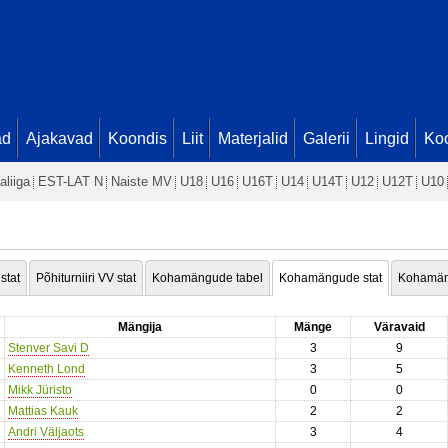
ad
Ajakavad
Koondis
Liit
Materjalid
Galerii
Lingid
Koo
aliiga
EST-LAT N
Naiste MV
U18
U16
U16T
U14
U14T
U12
U12T
U10
 stat
Põhiturniiri VV stat
Kohamängude tabel
Kohamängude stat
Kohamän
Mängija
Mänge
Väravaid
Stenver Savi D
3
9
Kenneth Lond
3
5
Mikk Jüristo
0
0
Mattias Kauk
2
2
Andri Väljaots
3
4