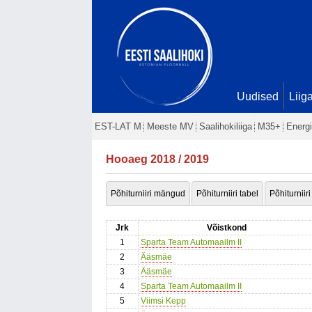
Uudised
Liig
EST-LAT M
Meeste MV
Saalihokiliiga
M35+
Energi
Hooaeg 2018 / 2019
Põhiturniiri mängud
Põhiturniiri tabel
Põhiturniiri
Jrk
Võistkond
1
Sparta Team Automaailm II
2
Ääsmäe
3
Ääsmäe
4
Sparta Team Automaailm II
5
Viimsi Kepp