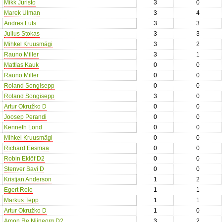
Mikk Jüristo
3
0
Marek Ulman
3
4
Andres Luts
3
3
Julius Stokas
3
3
Mihkel Kruusmägi
3
2
Rauno Miller
3
1
Mattias Kauk
0
0
Rauno Miller
0
0
Roland Songisepp
0
0
Roland Songisepp
3
0
Artur Okružko D
0
0
Joosep Perandi
0
0
Kenneth Lond
0
0
Mihkel Kruusmägi
0
0
Richard Eesmaa
0
0
Robin Eklöf D2
0
0
Stenver Savi D
0
0
Kristjan Anderson
1
2
Egert Roio
1
1
Markus Tepp
1
1
Artur Okružko D
1
0
Amon Re Niineorg D2
3
2