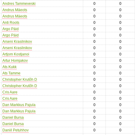
Andres Tammeveski
0
0
Andrus Mäeots
0
0
Andrus Mäeots
0
0
Anti Roots
0
0
Argo Päid
0
0
Argo Päid
0
0
Arseni Krasilnikov
0
0
Arseni Krasilnikov
0
0
Artjom Kostjanoi
0
0
Artur Homjakov
0
0
Ats Kukk
0
0
Ats Tamme
0
0
Christopher Krutõh D
0
0
Christopher Krutõh D
0
0
Cris Aare
0
0
Cris Aare
0
0
Dan Markkus Pajula
0
0
Dan Markkus Pajula
0
0
Daniel Bursa
0
0
Daniel Bursa
0
0
Daniil Petuhhov
0
0