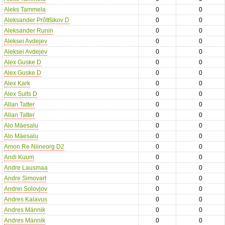
Aleks Tammela
0
0
Aleksander Prõttšikov D
0
0
Aleksander Runin
0
0
Aleksei Avdejev
0
0
Aleksei Avdejev
0
0
Alex Guske D
0
0
Alex Guske D
0
0
Alex Kark
0
0
Alex Sults D
0
0
Allan Tatter
0
0
Allan Tatter
0
0
Alo Mäesalu
0
0
Alo Mäesalu
0
0
Amon Re Niineorg D2
0
0
Andi Kuum
0
0
Andre Lausmaa
0
0
Andre Simovart
0
0
Andrei Solovjov
0
0
Andres Kalavus
0
0
Andres Männik
0
0
Andres Männik
0
0