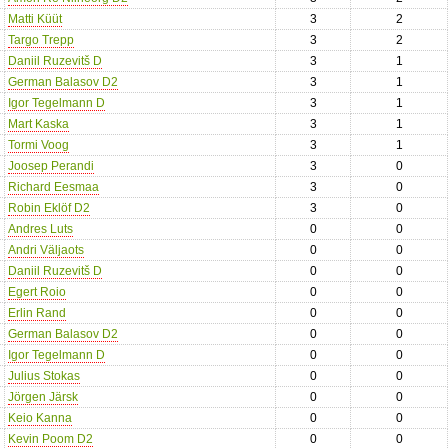
Matti Küüt
3
2
Targo Trepp
3
2
Daniil Ruzevitš D
3
1
German Balasov D2
3
1
Igor Tegelmann D
3
1
Mart Kaska
3
1
Tormi Voog
3
1
Joosep Perandi
3
0
Richard Eesmaa
3
0
Robin Eklöf D2
3
0
Andres Luts
0
0
Andri Väljaots
0
0
Daniil Ruzevitš D
0
0
Egert Roio
0
0
Erlin Rand
0
0
German Balasov D2
0
0
Igor Tegelmann D
0
0
Julius Stokas
0
0
Jörgen Järsk
0
0
Keio Kanna
0
0
Kevin Poom D2
0
0