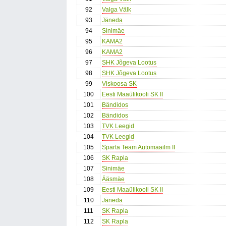
92
Valga Välk
93
Jäneda
94
Sinimäe
95
KAMA2
96
KAMA2
97
SHK Jõgeva Lootus
98
SHK Jõgeva Lootus
99
Viskoosa SK
100
Eesti Maaülikooli SK II
101
Bändidos
102
Bändidos
103
TVK Leegid
104
TVK Leegid
105
Sparta Team Automaailm II
106
SK Rapla
107
Sinimäe
108
Ääsmäe
109
Eesti Maaülikooli SK II
110
Jäneda
111
SK Rapla
112
SK Rapla