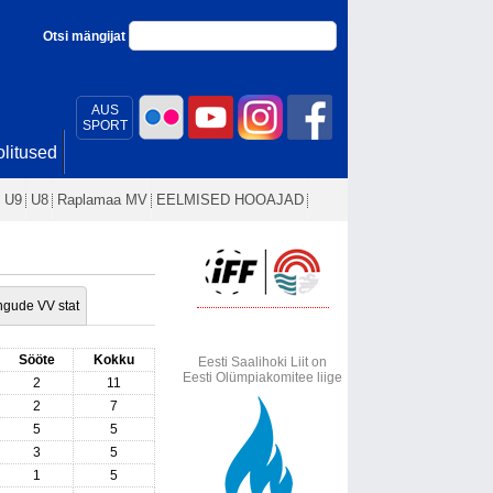
Otsi mängijat
AUS
SPORT
litused
U9
U8
Raplamaa MV
EELMISED HOOAJAD
gude VV stat
Sööte
Kokku
Eesti Saalihoki Liit on
Eesti Olümpiakomitee liige
2
11
2
7
5
5
3
5
1
5