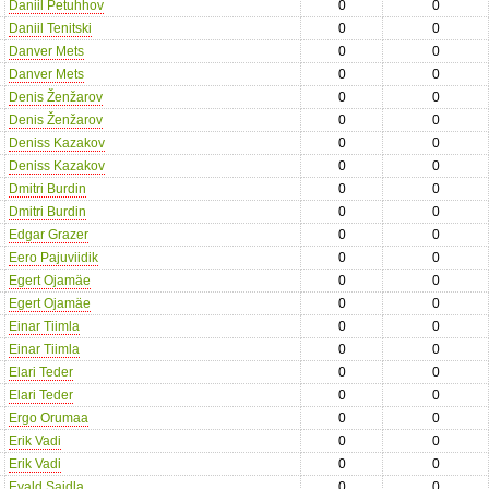
Daniil Petuhhov
0
0
Daniil Tenitski
0
0
Danver Mets
0
0
Danver Mets
0
0
Denis Ženžarov
0
0
Denis Ženžarov
0
0
Deniss Kazakov
0
0
Deniss Kazakov
0
0
Dmitri Burdin
0
0
Dmitri Burdin
0
0
Edgar Grazer
0
0
Eero Pajuviidik
0
0
Egert Ojamäe
0
0
Egert Ojamäe
0
0
Einar Tiimla
0
0
Einar Tiimla
0
0
Elari Teder
0
0
Elari Teder
0
0
Ergo Orumaa
0
0
Erik Vadi
0
0
Erik Vadi
0
0
Evald Saidla
0
0