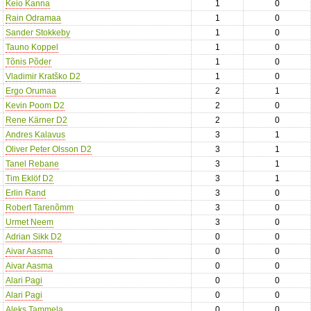
Keio Kanna
1
0
Rain Odramaa
1
0
Sander Stokkeby
1
0
Tauno Koppel
1
0
Tõnis Põder
1
0
Vladimir Kratško D2
1
0
Ergo Orumaa
2
1
Kevin Poom D2
2
0
Rene Kärner D2
2
0
Andres Kalavus
3
1
Oliver Peter Olsson D2
3
1
Tanel Rebane
3
1
Tim Eklöf D2
3
1
Erlin Rand
3
0
Robert Tarenõmm
3
0
Urmet Neem
3
0
Adrian Sikk D2
0
0
Aivar Aasma
0
0
Aivar Aasma
0
0
Alari Pagi
0
0
Alari Pagi
0
0
Aleks Tammela
0
0