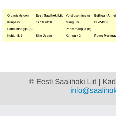
Organisatsioon
Eesti Saalihoki Liit
Võistluse nimetus
Esiliiga - A me
Kuupäev
07.10.2018
Mängu nr
EL-2-DBL
Parim mängija (A)
Parim mängija (B)
Kohtunik 1
Siim Jesse
Kohtunik 2
Remo Merima
© Eesti Saalihoki Liit | Ka
info@saalihok