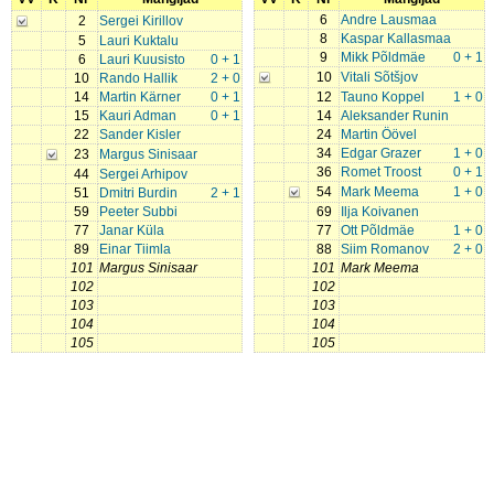
6
Andre Lausmaa
2
Sergei Kirillov
8
Kaspar Kallasmaa
5
Lauri Kuktalu
9
Mikk Põldmäe
0 + 1
6
Lauri Kuusisto
0 + 1
10
Vitali Sõtšjov
10
Rando Hallik
2 + 0
14
Martin Kärner
0 + 1
12
Tauno Koppel
1 + 0
15
Kauri Adman
0 + 1
14
Aleksander Runin
22
Sander Kisler
24
Martin Öövel
34
Edgar Grazer
1 + 0
23
Margus Sinisaar
36
Romet Troost
0 + 1
44
Sergei Arhipov
54
Mark Meema
1 + 0
51
Dmitri Burdin
2 + 1
59
Peeter Subbi
69
Ilja Koivanen
77
Janar Küla
77
Ott Põldmäe
1 + 0
89
Einar Tiimla
88
Siim Romanov
2 + 0
101
Margus Sinisaar
101
Mark Meema
102
102
103
103
104
104
105
105