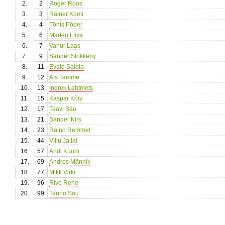
2.
2
Roger Roos
3.
3
Rainer Komi
4.
4
Tõnis Põder
5.
6
Marten Liiva
6.
7
Vahur Laas
7.
9
Sander Stokkeby
8.
11
Evald Saidla
9.
12
Ats Tamme
10.
13
Indrek Lehtmets
11.
15
Kaspar Kõiv
12.
17
Taavi Sau
13.
21
Sander Kirs
14.
23
Raino Remmel
15.
44
Villu Jallai
16.
57
Andi Kuum
17.
69
Andres Männik
18.
77
Mikk Virki
19.
96
Rivo Rehe
20.
99
Tauno Sau