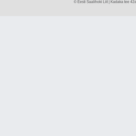
© Eesti Saalihoki Liit | Kadaka tee 42a