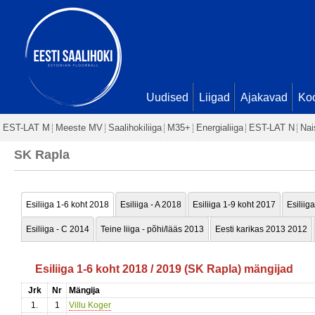
Uudised
Liigad
Ajakavad
Ko
EST-LAT M
Meeste MV
Saalihokiliiga
M35+
Energialiiga
EST-LAT N
Nai
SK Rapla
Esiliiga 1-6 koht 2018
Esiliiga - A 2018
Esiliiga 1-9 koht 2017
Esiliig
Esiliiga - C 2014
Teine liiga - põhi/lääs 2013
Eesti karikas 2013 2012
Esiliiga 1-6 koht 2018 / 2019 (SK Rapla) mängijad
Jrk
Nr
Mängija
1.
1
Villu Koger