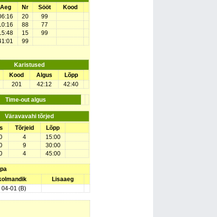
Aeg
Nr
Sööt
Kood
06:16
20
99
10:16
88
77
15:48
15
99
41:01
99
Karistused
Kood
Algus
Lõpp
201
42:12
42:40
Time-out algus
Väravavahi tõrjed
s
Tõrjeid
Lõpp
0
4
15:00
0
9
30:00
0
4
45:00
upa
 kolmandik
Lisaaeg
) 04-01 (B)