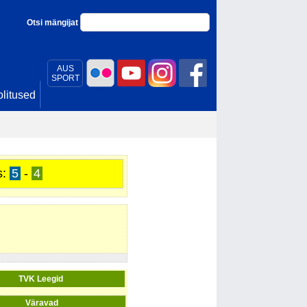
Otsi mängijat
AUS
SPORT
litused
s:
5
-
4
TVK Leegid
Väravad