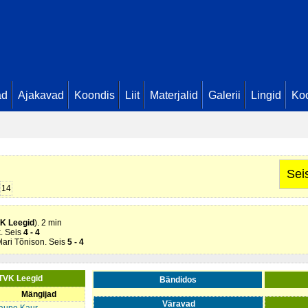
ad
Ajakavad
Koondis
Liit
Materjalid
Galerii
Lingid
Koo
iko Lillemägi. Seis
0 - 1
 Eesmäe. Seis
0 - 2
eiko Lillemägi. Seis
0 - 3
Sei
ei Fomenko. Seis
1 - 3
ändidos
). 2 min
14
Provornikov. Seis
2 - 3
K Leegid
). 2 min
k. Seis
4 - 4
Olari Tõnison. Seis
5 - 4
 TVK Leegid
Bändidos
Mängijad
Väravad