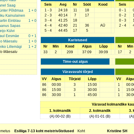
aupo Kaur
Seis
Aeg
Nr
Sööt
Kood
Seis
anel Saag
1 - 3
24:18
11
18
0 - 1
ünter Põldmaa
1 + 0
2 - 3
40:14
7
17
0 - 2
iku Kainulainen
3 - 4
41:25
18
0 - 3
artin Einblau
1 + 0
4 - 4
42:40
21
36
AÜ
2 - 4
aanus Sapas
5 - 4
44:45
17
5
eijo Külvi
aul Eesmäe
0 + 1
Karistused
lo Mäesalu
1 + 0
Nr
Min
Kood
Algus
Lõpp
Nr
Min
eiko Lillemägi
1 + 2
lo Mäesalu
33
2
209
37:09
39:09
17
2
Time-out algus
Väravavahi tõrjed
VV
Algus
Tõrjeid
Lõpp
VV
Algu
86
00:00
3
15:00
1
00:0
86
15:00
3
30:00
1
15:0
86
30:00
1
45:00
1
30:0
Väravad kolmandike ka
1. kolmandik
2. kolmandik
3.
(A) 00-02 (B)
(A) 01-01 (B)
(A
nimetus
Esiliiga 7-13 koht meistrivõistlused
Koht
Kristiine SH