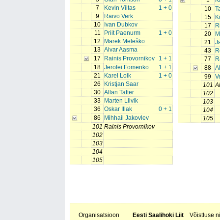
1
K
7
Kevin Viitas
1 + 0
10
T
9
Raivo Verk
15
K
10
Ivan Dubkov
17
R
11
Priit Paenurm
1 + 0
20
M
12
Marek Meleško
21
J
13
Aivar Aasma
43
R
17
Rainis Provornikov
1 + 1
77
R
18
Jerofei Fomenko
1 + 1
88
A
21
Karel Loik
1 + 0
99
V
26
Kristjan Saar
101
A
30
Allan Tatter
102
33
Marten Liivik
103
36
Oskar Illak
0 + 1
104
86
Mihhail Jakovlev
105
101
Rainis Provornikov
102
103
104
105
Organisatsioon
Eesti Saalihoki Liit
Võistluse 