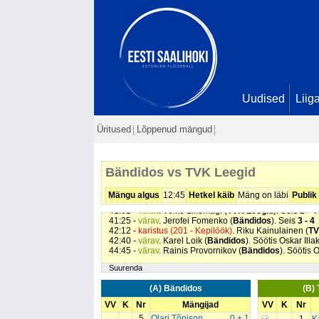
Uudised
Liig
Üritused
Lõppenud mängud
06:16 -
värav
. Martin Einblau (
TVK Leegid
). Söötis Ve
10:16 -
värav
. Alo Mäesalu (
TVK Leegid
). Söötis Raul
Bändidos vs TVK Leegid
15:48 -
värav
. Künter Põldmaa (
TVK Leegid
). Söötis V
24:18 -
värav
. Priit Paenurm (
Bändidos
). Söötis Jerof
37:09 -
karistus (209 - Kinnihoidmine)
. Marten Liivik (
B
Mängu algus
12:45
Hetkel käib
Mäng on läbi
Publik
40:14 -
värav
. Kevin Viitas (
Bändidos
). Söötis Rainis 
41:01 -
värav
. Veiko Lillemägi (
TVK Leegid
). Seis
2 - 4
41:25 -
värav
. Jerofei Fomenko (
Bändidos
). Seis
3 - 4
42:12 -
karistus (201 - Kepilöök)
. Riku Kainulainen (
TV
42:40 -
värav
. Karel Loik (
Bändidos
). Söötis Oskar Illa
44:45 -
värav
. Rainis Provornikov (
Bändidos
). Söötis 
Suurenda
(A) Bändidos
(B)
VV
K
Nr
Mängijad
VV
K
Nr
5
Olari Tõnison
0 + 1