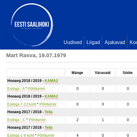
Uudised
Liigad
Ajakavad
Ko
Mart Rasva, 19.07.1979
Mänge
Väravaid
Sööte
Hooaeg 2018 / 2019 -
KAMA2
Esiliiga - A
*
Põhiturniir
0
0
0
Hooaeg 2018 / 2019 -
KAMA2
Esiliiga 7-13 koht
*
Põhiturniir
0
0
0
Hooaeg 2017 / 2018 -
Telia
Esiliiga - C
*
Põhiturniir
2
1
0
Hooaeg 2017 / 2018 -
Telia
Esiliiga 1-9 koht
*
Põhiturniir
4
0
0