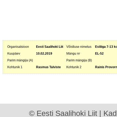
Organisatsioon
Eesti Saalihoki Liit
Võistluse nimetus
Esiliiga 7-13 k
Kuupäev
10.02.2019
Mängu nr
EL-52
Parim mängija (A)
Parim mängija (B)
Kohtunik 1
Rasmus Talviste
Kohtunik 2
Rainis Provor
© Eesti Saalihoki Liit | Ka