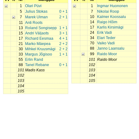
1
Olari Püvi
1
Ingmar Huononen
5
Julius Stokas
0 + 1
7
Nikolai Roop
10
Kalmer Koossalu
7
Marek Ulman
2 + 1
14
Raigo Hõim
11
Anti Roots
17
Karlis Kirsimägi
13
Roland Songisepp
1 + 1
24
Erik Vadi
15
Andri Väljaots
3 + 1
34
Elari Teder
17
Richard Eesmaa
4 + 1
70
Vaiko Vadi
21
Marko Mäepea
2 + 2
88
Janno Laansalu
30
Mihkel Kruusmägi
2 + 2
99
Raido Moor
33
Margus Jõgisoo
1 + 1
55
Erlin Rand
101
Raido Moor
88
Tanel Rebane
0 + 1
102
101
Madis Kass
103
102
104
103
105
104
105