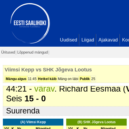
Seis
8 - 0
33:50 -
värav
. Marko Mäepea (
Vi
34:55 -
värav
. Andri Väljaots (
Vii
39:14 -
värav
. Richard Eesmaa (
Seis
11 - 0
Uudised
Liigad
Ajakavad
Ko
39:42 -
värav
. Mihkel Kruusmägi 
Üritused
Lõppenud mängud
Seis
12 - 0
40:42 -
värav
. Margus Jõgisoo (
V
Viimsi Kepp vs SHK Jõgeva Lootus
41:34 -
värav
. Mihkel Kruusmägi 
Mängu algus
11:45
Hetkel käib
Mäng on läbi
Publik
25
44:21 -
värav
. Richard Eesmaa (
Seis
15 - 0
Suurenda
(A) Viimsi Kepp
(B) SHK Jõgeva Lootus
VV
K
Nr
Mängijad
VV
K
Nr
Mängijad