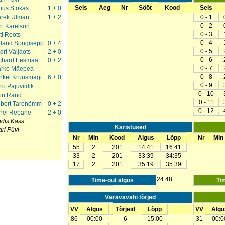
Seis
Aeg
Nr
Sööt
Kood
Seis
lius Stokas
1 + 0
rek Ulman
1 + 2
0 - 1
0 - 2
rt Karelson
0 - 3
ti Roots
0 - 4
land Songisepp
0 + 4
0 - 5
dri Väljaots
2 + 0
0 - 6
chard Eesmaa
0 + 2
0 - 7
rko Mäepea
0 - 8
hkel Kruusmägi
6 + 0
0 - 9
ro Pajuviidik
0 - 10
lin Rand
0 - 11
bert Tarenõmm
0 + 2
0 - 12
nel Rebane
2 + 0
dis Kass
Karistused
ari Püvi
Nr
Min
Kood
Algus
Lõpp
Nr
Min
55
2
201
14:41
16:41
33
2
201
33:39
34:35
17
2
201
35:19
35:39
24:48
Time-out algus
Ti
Väravavahi tõrjed
VV
Algus
Tõrjeid
Lõpp
VV
Algu
86
00:00
6
15:00
31
00:0