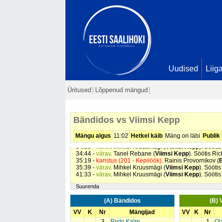
Uudised
Liig
01:08 -
värav
. Mihkel Kruusmägi (
Viimsi Kepp
). Sööti
06:34 -
värav
. Julius Stokas (
Viimsi Kepp
). Söötis Ro
Üritused
Lõppenud mängud
11:04 -
värav
. Mihkel Kruusmägi (
Viimsi Kepp
). Sööti
14:41 -
karistus (201 - Kepilöök)
. Rainer Rannula (
Bän
16:41 -
värav
. Mihkel Kruusmägi (
Viimsi Kepp
). Seis
0
20:59 -
värav
. Andri Väljaots (
Viimsi Kepp
). Seis
0 - 5
Bändidos vs Viimsi Kepp
24:07 -
värav
. Tanel Rebane (
Viimsi Kepp
). Söötis R
24:48 -
värav
. Marek Ulman (
Viimsi Kepp
). Söötis Ro
26:05 -
värav
. Andri Väljaots (
Viimsi Kepp
). Söötis Ro
Mängu algus
11:02
Hetkel käib
Mäng on läbi
Publik
33:39 -
karistus (201 - Kepilöök)
. Marten Liivik (
Bändi
34:35 -
värav
. Mihkel Kruusmägi (
Viimsi Kepp
). Sööti
34:44 -
värav
. Tanel Rebane (
Viimsi Kepp
). Söötis R
35:19 -
karistus (201 - Kepilöök)
. Rainis Provornikov (
35:39 -
värav
. Mihkel Kruusmägi (
Viimsi Kepp
). Sööti
41:33 -
värav
. Mihkel Kruusmägi (
Viimsi Kepp
). Sööti
Suurenda
(A) Bändidos
(B) 
VV
K
Nr
Mängijad
VV
K
Nr
3
Risto Kalm
1
Ol