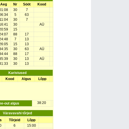
Aeg
Nr
Sööt
Kood
01:08
30
7
06:34
5
63
11:04
30
7
16:41
30
AÜ
20:59
15
24:07
88
17
24:48
7
13
26:05
15
13
34:35
30
63
AÜ
34:44
88
17
35:39
30
13
AÜ
41:33
30
13
Karistused
Kood
Algus
Lõpp
38:20
me-out algus
Väravavahi tõrjed
s
Tõrjeid
Lõpp
0
6
15:00