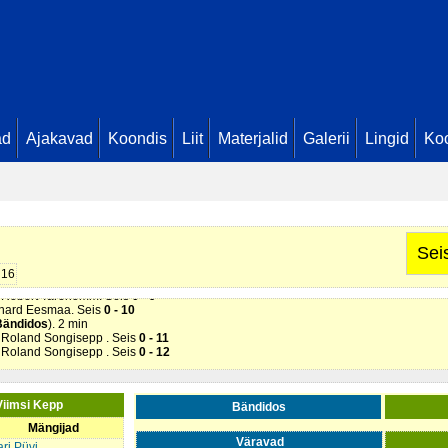
ad
Ajakavad
Koondis
Liit
Materjalid
Galerii
Lingid
Koo
s Marek Ulman. Seis
0 - 1
bert Tarenõmm. Seis
0 - 2
s Marek Ulman. Seis
0 - 3
didos
). 2 min
 - 4
ichard Eesmaa. Seis
0 - 6
Sei
land Songisepp . Seis
0 - 7
land Songisepp . Seis
0 - 8
16
dos
). 2 min
s Robert Tarenõmm. Seis
0 - 9
ichard Eesmaa. Seis
0 - 10
Bändidos
). 2 min
s Roland Songisepp . Seis
0 - 11
s Roland Songisepp . Seis
0 - 12
Viimsi Kepp
Bändidos
Mängijad
Väravad
ari Püvi