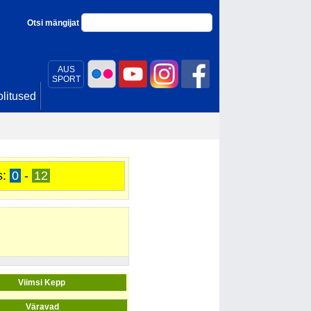
Otsi mängijat
AUS
SPORT
litused
s:
0
-
12
Viimsi Kepp
Väravad