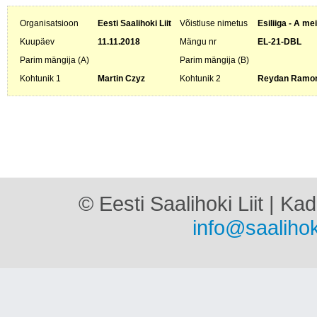
Organisatsioon
Eesti Saalihoki Liit
Võistluse nimetus
Esiliiga - A me
Kuupäev
11.11.2018
Mängu nr
EL-21-DBL
Parim mängija (A)
Parim mängija (B)
Kohtunik 1
Martin Czyz
Kohtunik 2
Reydan Ramon
© Eesti Saalihoki Liit | Ka
info@saalihok