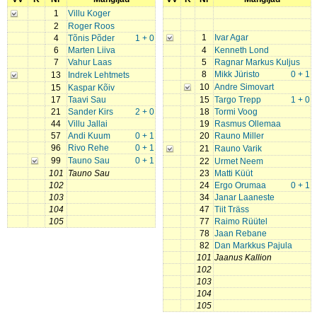
1
Villu Koger
2
Roger Roos
1
Ivar Agar
4
Tõnis Põder
1 + 0
6
Marten Liiva
4
Kenneth Lond
7
Vahur Laas
5
Ragnar Markus Kuljus
8
Mikk Jüristo
0 + 1
13
Indrek Lehtmets
10
Andre Simovart
15
Kaspar Kõiv
17
Taavi Sau
15
Targo Trepp
1 + 0
21
Sander Kirs
2 + 0
18
Tormi Voog
44
Villu Jallai
19
Rasmus Ollemaa
57
Andi Kuum
0 + 1
20
Rauno Miller
96
Rivo Rehe
0 + 1
21
Rauno Varik
99
Tauno Sau
0 + 1
22
Urmet Neem
101
Tauno Sau
23
Matti Küüt
102
24
Ergo Orumaa
0 + 1
103
34
Janar Laaneste
104
47
Tiit Träss
105
77
Raimo Rüütel
78
Jaan Rebane
82
Dan Markkus Pajula
101
Jaanus Kallion
102
103
104
105