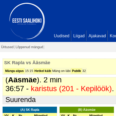
03:01 -
värav
. Sander Kirs (
SK R
09:06 -
värav
. Sander Kirs (
SK R
09:49 -
värav
. Targo Trepp (
Ääs
Uudised
Liigad
Ajakavad
Ko
15:59 -
värav
. Paul Theodor Oja (
Üritused
Lõppenud mängud
2 - 2
16:30 -
värav
. Tõnis Põder (
SK R
SK Rapla vs Ääsmäe
17:57 -
karistus (203 - Kepi tõstm
Mängu algus
15:15
Hetkel käib
Mäng on läbi
Publik
32
(
Ääsmäe
). 2 min
36:57 -
karistus (201 - Kepilöök)
.
Suurenda
(A) SK Rapla
(B) Ääsmäe
VV
K
Nr
Mängijad
VV
K
Nr
Mängijad