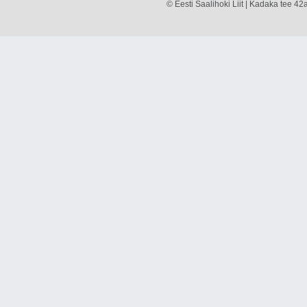
© Eesti Saalihoki Liit | Kadaka tee 42a