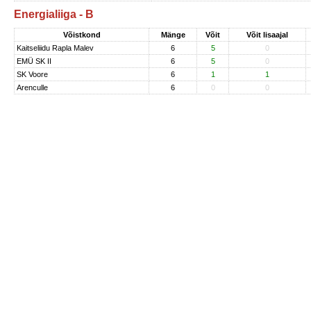
Energialiiga - B
Võistkond
Mänge
Võit
Võit lisaajal
Kaitseliidu Rapla Malev
6
5
0
EMÜ SK II
6
5
0
SK Voore
6
1
1
Arenculle
6
0
0