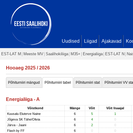
Uudised
Liigad
Ajakavad
Ko
EST-LAT M
Meeste MV
Saalihokiliiga
M35+
Energialiiga
EST-LAT N
Nai
Hooaeg 2025 / 2026
Põhiturniiri mängud
Põhiturniiri tabel
Põhiturniiri stat
Põhiturniiri VV sta
Energialiiga - A
Võistkond
Mänge
Võit
Võit lisaajal
Kuusalu Eluterve Naine
6
5
1
Jõgeva SK Tähe/Olivia
6
4
0
Järva - Jaani
6
2
0
Flash by FF
6
0
0