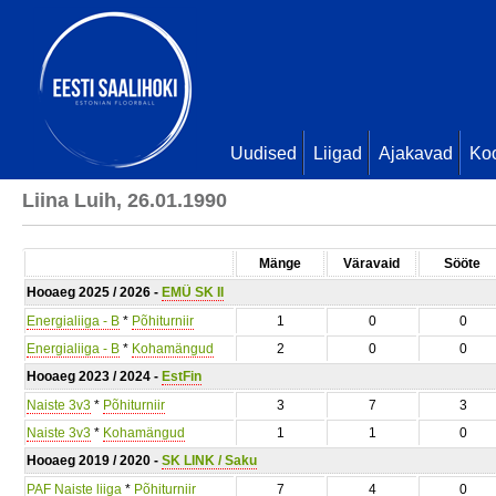
Uudised
Liigad
Ajakavad
Ko
Liina Luih, 26.01.1990
Mänge
Väravaid
Sööte
Hooaeg 2025 / 2026 -
EMÜ SK II
Energialiiga - B
*
Põhiturniir
1
0
0
Energialiiga - B
*
Kohamängud
2
0
0
Hooaeg 2023 / 2024 -
EstFin
Naiste 3v3
*
Põhiturniir
3
7
3
Naiste 3v3
*
Kohamängud
1
1
0
Hooaeg 2019 / 2020 -
SK LINK / Saku
PAF Naiste liiga
*
Põhiturniir
7
4
0