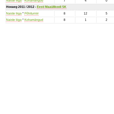
Naiste liiga
*
Kohamängud
7
4
0
Hooaeg 2011 / 2012 -
Eesti Maaülikooli SK
Naiste liiga
*
Põhiturniir
8
12
5
Naiste liiga
*
Kohamängud
8
1
2