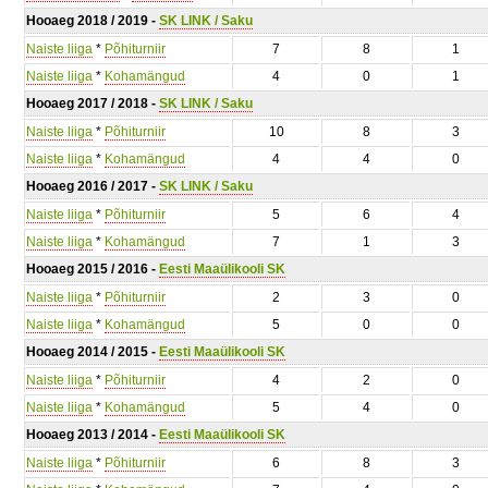
Hooaeg 2018 / 2019 -
SK LINK / Saku
Naiste liiga
*
Põhiturniir
7
8
1
Naiste liiga
*
Kohamängud
4
0
1
Hooaeg 2017 / 2018 -
SK LINK / Saku
Naiste liiga
*
Põhiturniir
10
8
3
Naiste liiga
*
Kohamängud
4
4
0
Hooaeg 2016 / 2017 -
SK LINK / Saku
Naiste liiga
*
Põhiturniir
5
6
4
Naiste liiga
*
Kohamängud
7
1
3
Hooaeg 2015 / 2016 -
Eesti Maaülikooli SK
Naiste liiga
*
Põhiturniir
2
3
0
Naiste liiga
*
Kohamängud
5
0
0
Hooaeg 2014 / 2015 -
Eesti Maaülikooli SK
Naiste liiga
*
Põhiturniir
4
2
0
Naiste liiga
*
Kohamängud
5
4
0
Hooaeg 2013 / 2014 -
Eesti Maaülikooli SK
Naiste liiga
*
Põhiturniir
6
8
3