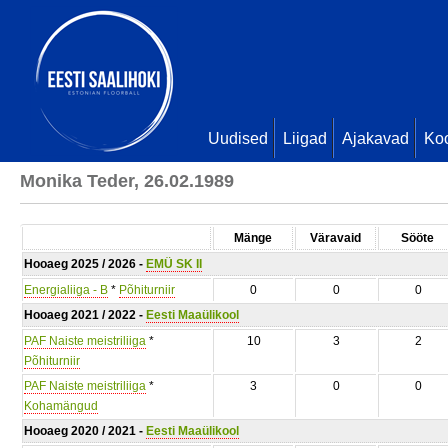
Uudised
Liigad
Ajakavad
Ko
Monika Teder, 26.02.1989
Mänge
Väravaid
Sööte
Hooaeg 2025 / 2026 -
EMÜ SK II
Energialiiga - B
*
Põhiturniir
0
0
0
Hooaeg 2021 / 2022 -
Eesti Maaülikool
PAF Naiste meistriliiga
*
10
3
2
Põhiturniir
PAF Naiste meistriliiga
*
3
0
0
Kohamängud
Hooaeg 2020 / 2021 -
Eesti Maaülikool