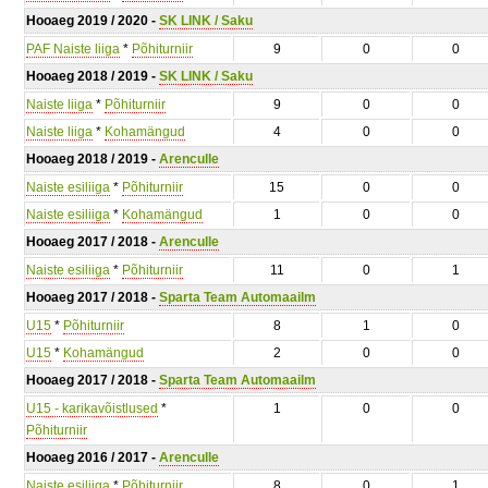
Hooaeg 2019 / 2020 -
SK LINK / Saku
PAF Naiste liiga
*
Põhiturniir
9
0
0
Hooaeg 2018 / 2019 -
SK LINK / Saku
Naiste liiga
*
Põhiturniir
9
0
0
Naiste liiga
*
Kohamängud
4
0
0
Hooaeg 2018 / 2019 -
Arenculle
Naiste esiliiga
*
Põhiturniir
15
0
0
Naiste esiliiga
*
Kohamängud
1
0
0
Hooaeg 2017 / 2018 -
Arenculle
Naiste esiliiga
*
Põhiturniir
11
0
1
Hooaeg 2017 / 2018 -
Sparta Team Automaailm
U15
*
Põhiturniir
8
1
0
U15
*
Kohamängud
2
0
0
Hooaeg 2017 / 2018 -
Sparta Team Automaailm
U15 - karikavõistlused
*
1
0
0
Põhiturniir
Hooaeg 2016 / 2017 -
Arenculle
Naiste esiliiga
*
Põhiturniir
8
0
1