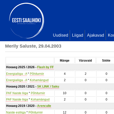
Uudised
Liigad
Ajakavad
Ko
Merily Saluste, 29.04.2003
Mänge
Väravaid
Sööte
Hooaeg 2025 / 2026 -
Flash by FF
Energialiiga - A
*
Põhiturniir
4
2
0
Energialiiga - A
*
Kohamängud
2
0
0
Hooaeg 2020 / 2021 -
SK LINK / Saku
PAF Naiste liiga
*
Põhiturniir
10
0
0
PAF Naiste liiga
*
Kohamängud
2
0
0
Hooaeg 2019 / 2020 -
Arenculle
Naiste esiliiga
*
Põhiturniir
12
0
0