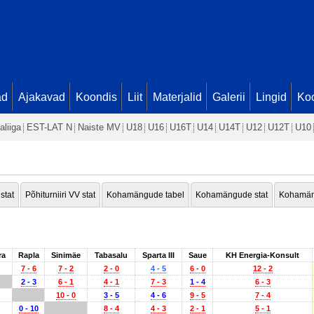
ad
Ajakavad
Koondis
Liit
Materjalid
Galerii
Lingid
Koo
aliiga
EST-LAT N
Naiste MV
U18
U16
U16T
U14
U14T
U12
U12T
U10
 stat
Põhiturniiri VV stat
Kohamängude tabel
Kohamängude stat
Kohamän
ra
Rapla
Sinimäe
Tabasalu
Sparta III
Saue
KH Energia-Konsult
7 - 6
7 - 2
2 - 0
4 - 5
6 - 0
12 - 2
2 - 3
6 - 1
4 - 1
7 - 3
1 - 4
6 - 3
10 - 0
3 - 5
4 - 6
9 - 5
7 - 4
0 - 10
8 - 4
4 - 3
2 - 1
5 - 1