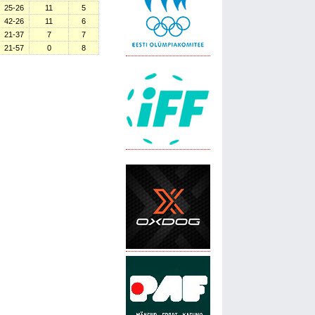
25-26
11
5
42-26
11
6
21-37
7
7
21-57
0
8