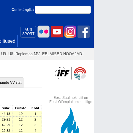
Otsi mängijat
AUS
SPORT
litused
U9
U8
Raplamaa MV
EELMISED HOOAJAD
gude VV stat
Eesti Saalihoki Liit on
Eesti Olümpiakomitee liige
Suhe
Punkte
Koht
44-18
19
1
29-21
12
2
42-29
12
3
22-32
12
4