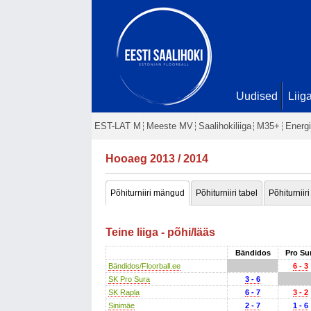
Uudised
Liig
EST-LAT M
Meeste MV
Saalihokiliiga
M35+
Energi
Hooaeg 2013 / 2014
Põhiturniiri mängud
Põhiturniiri tabel
Põhiturniiri
Teine liiga - põhi/lääs
Bändidos
Pro Su
Bändidos/Floorball.ee
6 - 3
SK Pro Sura
3 - 6
SK Rapla
6 - 7
3 - 2
Sinimäe
2 - 7
1 - 6