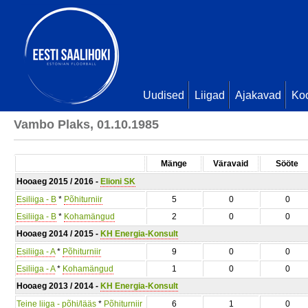
Uudised
Liigad
Ajakavad
Ko
Vambo Plaks, 01.10.1985
Mänge
Väravaid
Sööte
Hooaeg 2015 / 2016 -
Elioni SK
Esiliiga - B
*
Põhiturniir
5
0
0
Esiliiga - B
*
Kohamängud
2
0
0
Hooaeg 2014 / 2015 -
KH Energia-Konsult
Esiliiga - A
*
Põhiturniir
9
0
0
Esiliiga - A
*
Kohamängud
1
0
0
Hooaeg 2013 / 2014 -
KH Energia-Konsult
Teine liiga - põhi/lääs
*
Põhiturniir
6
1
0