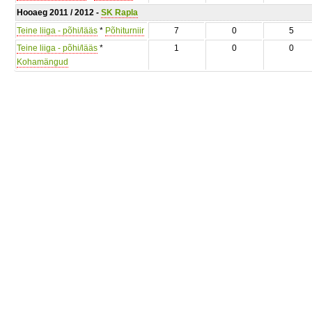
Hooaeg 2011 / 2012 -
SK Rapla
Teine liiga - põhi/lääs
*
Põhiturniir
7
0
5
Teine liiga - põhi/lääs
*
1
0
0
Kohamängud