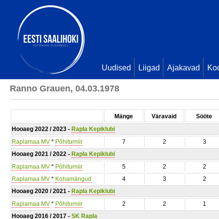
Uudised
Liigad
Ajakavad
Ko
Ranno Grauen, 04.03.1978
Mänge
Väravaid
Sööte
Hooaeg 2022 / 2023 -
Rapla Kepiklubi
Raplamaa MV
*
Põhiturniir
7
2
3
Hooaeg 2021 / 2022 -
Rapla Kepiklubi
Raplamaa MV
*
Põhiturniir
5
2
2
Raplamaa MV
*
Kohamängud
4
3
2
Hooaeg 2020 / 2021 -
Rapla Kepiklubi
Raplamaa MV
*
Põhiturniir
2
2
1
Hooaeg 2016 / 2017 -
SK Rapla