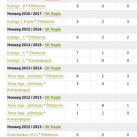
Esiliiga - B
*
Põhiturniir
3
0
0
Hooaeg 2016 / 2017 -
SK Rapla
Esiliiga 1-8 koht
*
Põhiturniir
3
2
3
Hooaeg 2015 / 2016 -
SK Rapla
Esiliiga - C
*
Põhiturniir
6
2
2
Hooaeg 2014 / 2015 -
SK Rapla
Esiliiga - C
*
Põhiturniir
7
1
2
Esiliiga - C
*
Kohamängud
1
0
0
Hooaeg 2013 / 2014 -
SK Rapla
Teine liiga - põhi/lääs
*
Põhiturniir
6
1
3
Teine liiga - põhi/lääs
*
3
0
1
Kohamängud
Hooaeg 2012 / 2013 -
SK Rapla
Teine liiga - põhi/lääs
*
Põhiturniir
7
8
1
Teine liiga - põhi/lääs
*
1
1
0
Kohamängud
Hooaeg 2012 / 2013 -
SK Rapla
Eesti karikas 2013
*
Põhiturniir
0
0
0