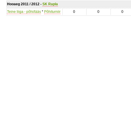
Hooaeg 2011 / 2012 -
SK Rapla
Teine liiga - põhi/lääs
*
Põhiturniir
0
0
0