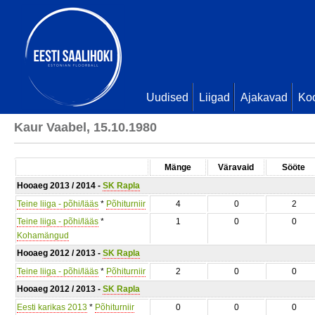
Uudised
Liigad
Ajakavad
Ko
Kaur Vaabel, 15.10.1980
Mänge
Väravaid
Sööte
Hooaeg 2013 / 2014 -
SK Rapla
Teine liiga - põhi/lääs
*
Põhiturniir
4
0
2
Teine liiga - põhi/lääs
*
1
0
0
Kohamängud
Hooaeg 2012 / 2013 -
SK Rapla
Teine liiga - põhi/lääs
*
Põhiturniir
2
0
0
Hooaeg 2012 / 2013 -
SK Rapla
Eesti karikas 2013
*
Põhiturniir
0
0
0