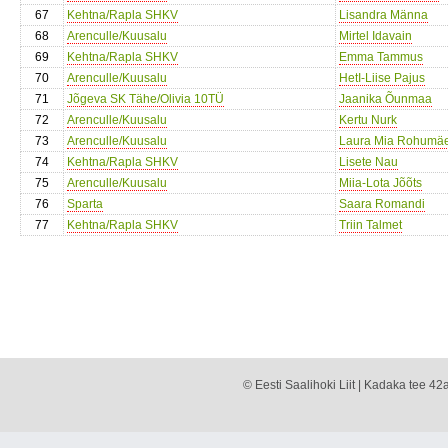
67
Kehtna/Rapla SHKV
Lisandra Männa
68
Arenculle/Kuusalu
Mirtel Idavain
69
Kehtna/Rapla SHKV
Emma Tammus
70
Arenculle/Kuusalu
HetI-Liise Pajus
71
Jõgeva SK Tähe/Olivia 10TÜ
Jaanika Õunmaa
72
Arenculle/Kuusalu
Kertu Nurk
73
Arenculle/Kuusalu
Laura Mia Rohumä
74
Kehtna/Rapla SHKV
Lisete Nau
75
Arenculle/Kuusalu
Miia-Lota Jõõts
76
Sparta
Saara Romandi
77
Kehtna/Rapla SHKV
Triin Talmet
© Eesti Saalihoki Liit | Kadaka tee 42a