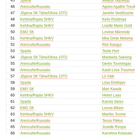
45
Sparta
Maarja Talpsepp
46
Arenculle/Kuusalu
Agnes Agathe Treufe
47
Jõgeva SK Tähe/Olivia 10TÜ
Janelle Veetõusme
48
Kehtna/Rapla SHKV
Kelis Rüütmaa
49
Kehtna/Rapla SHKV
Lisette Marie Gold
50
EMÜ SK
Loviise Männiste
51
Kehtna/Rapla SHKV
Miia Grete Metsma
52
Arenculle/Kuusalu
Riin Kangur
53
Sparta
Teele Hurt
54
Jõgeva SK Tähe/Olivia 10TÜ
Maribella Saksing
55
Arenculle/Kuusalu
Gerlin Toomingas
56
Arenculle/Kuusalu
Kaidi-Liise Truumur
57
Jõgeva SK Tähe/Olivia 10TÜ
Lii Välk
58
Sparta
Liisa Dmitrijev
59
EMÜ SK
Mari Kaasik
60
Kehtna/Rapla SHKV
Heleri Laas
61
Sparta
Karola Vares
62
EMÜ SK
Leona Milani
63
Kehtna/Rapla SHKV
Mariliis Toome
64
Arenculle/Kuusalu
Tessa Pikkur
65
Arenculle/Kuusalu
Josette Roopa
66
Arenculle/Kuusalu
Karoliina Külasalu