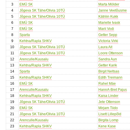
3
EMÜ SK
Marta Mölder
4
Jõgeva SK Tähe/Olivia 10TÜ
Janne Veetõusme
5
Jõgeva SK Tähe/Olivia 10TÜ
Kätriiin Kukk
6
EMÜ SK
Marielle Ivask
7
EMÜ SK
Marii Vodi
8
Sparta
Getter Sepp
9
Kehtna/Rapla SHKV
Victoria Virki
10
Jõgeva SK Tähe/Olivia 10TÜ
Laura Ait
11
Jõgeva SK Tähe/Olivia 10TÜ
Loore Ottenson
12
Arenculle/Kuusalu
Sandra Aun
13
Kehtna/Rapla SHKV
Getter Karik
14
Sparta
Birgit Neltsas
15
Kehtna/Rapla SHKV
Edith Treimann
16
EMÜ SK
Rahel Mäe
17
Arenculle/Kuusalu
HannA-Bret Pajus
18
Kehtna/Rapla SHKV
Kaisa Linder
19
Jõgeva SK Tähe/Olivia 10TÜ
Jete Ottenson
20
EMÜ SK
Mirjam Tiido
21
Jõgeva SK Tähe/Olivia 10TÜ
Lisett Lillepõld
22
Arenculle/Kuusalu
Birgita Lomp
23
Kehtna/Rapla SHKV
Kene Kase