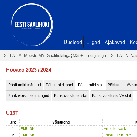
Uudised
Liigad
Ajakavad
Ko
EST-LAT M
Meeste MV
Saalihokiliiga
M35+
Energialiiga
EST-LAT N
Nai
Hooaeg 2023 / 2024
Põhiturniiri mängud
Põhiturniiri tabel
Põhiturniiri stat
Põhiturniiri VV sta
Karikavõistluste mängud
Karikavõistluste stat
Karikavõistluste VV stat
U16T
Jrk
Võistkond
1
EMÜ SK
Armelle Ivask
2
EMÜ SK
Triinu-Liis Kuriks