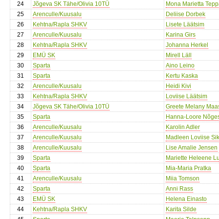
24
Jõgeva SK Tähe/Olivia 10TÜ
Mona Marietta Tep
25
Arenculle/Kuusalu
Deliise Dorbek
26
Kehtna/Rapla SHKV
Lisete Läätsim
27
Arenculle/Kuusalu
Karina Girs
28
Kehtna/Rapla SHKV
Johanna Herkel
29
EMÜ SK
Mirell Läll
30
Sparta
Aino Leino
31
Sparta
Kertu Kaska
32
Arenculle/Kuusalu
Heidi Kivi
33
Kehtna/Rapla SHKV
Loviise Läätsim
34
Jõgeva SK Tähe/Olivia 10TÜ
Greete Melany Maa
35
Sparta
Hanna-Loore Nõge
36
Arenculle/Kuusalu
Karolin Adler
37
Arenculle/Kuusalu
Madleen Loviise Si
38
Arenculle/Kuusalu
Lise Amalie Jensen
39
Sparta
Mariette Heleene 
40
Sparta
Mia-Maria Pratka
41
Arenculle/Kuusalu
Miia Tomson
42
Sparta
Anni Rass
43
EMÜ SK
Helena Einasto
44
Kehtna/Rapla SHKV
Karita Silde