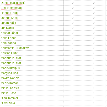
Daniel Matsukevitš
0
0
Erki Tammemäe
0
0
Hannes Pagi
0
0
Jaanus Kase
0
0
Juhani Võik
0
0
Jüri Narits
0
0
Kaspar Jõgar
0
0
Keijo Lehes
0
0
Keio Kanna
0
0
Konstantin Tukmakov
0
0
Kristian Hunt
0
0
Maanus Puskar
0
0
Maanus Puskar
0
0
Madis Kirsipuu
0
0
Margus Guss
0
0
Maxim Ivanov
0
0
Merlis Kärson
0
0
Mihkel Kaasik
0
0
Mihkel Tasa
0
0
Olari Tammel
0
0
Oliver Savi
0
0