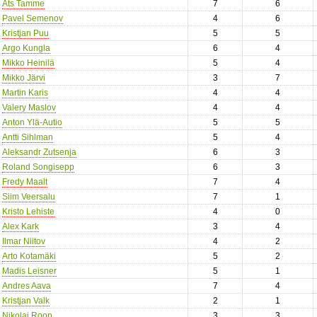
Ats Tamme
7
6
Pavel Semenov
4
6
Kristjan Puu
5
5
Argo Kungla
6
4
Mikko Heinilä
5
4
Mikko Järvi
3
7
Martin Karis
4
4
Valery Maslov
4
4
Anton Ylä-Autio
5
5
Antti Sihlman
5
4
Aleksandr Zutsenja
6
3
Roland Songisepp
6
3
Fredy Maalt
7
4
Siim Veersalu
7
1
Kristo Lehiste
4
0
Alex Kark
3
4
Ilmar Niitov
4
2
Arto Kotamäki
5
2
Madis Leisner
5
1
Andres Aava
7
4
Kristjan Valk
2
1
Nikolai Roop
3
3