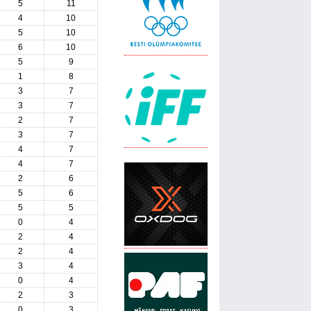
5
11
4
10
5
10
6
10
5
9
1
8
3
7
3
7
2
7
3
7
4
7
4
7
2
6
5
6
5
5
0
4
2
4
2
4
3
4
0
4
2
3
0
3