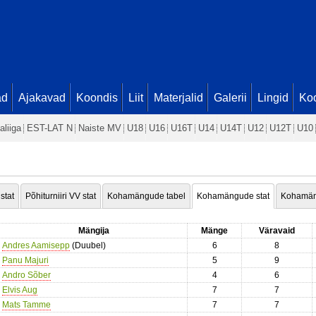
ad
Ajakavad
Koondis
Liit
Materjalid
Galerii
Lingid
Koo
aliiga
EST-LAT N
Naiste MV
U18
U16
U16T
U14
U14T
U12
U12T
U10
 stat
Põhiturniiri VV stat
Kohamängude tabel
Kohamängude stat
Kohamän
Mängija
Mänge
Väravaid
Andres Aamisepp
(Duubel)
6
8
Panu Majuri
5
9
Andro Sõber
4
6
Elvis Aug
7
7
Mats Tamme
7
7