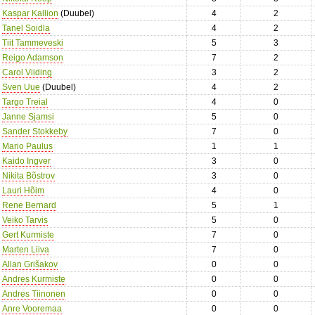
Kaspar Kallion
(Duubel)
4
2
Tanel Soidla
4
2
Tiit Tammeveski
5
3
Reigo Adamson
7
2
Carol Viiding
3
2
Sven Uue
(Duubel)
4
2
Targo Treial
4
0
Janne Sjamsi
5
0
Sander Stokkeby
7
0
Mario Paulus
1
1
Kaido Ingver
3
0
Nikita Bõstrov
3
0
Lauri Hõim
4
0
Rene Bernard
5
1
Veiko Tarvis
5
0
Gert Kurmiste
7
0
Marten Liiva
7
0
Allan Grišakov
0
0
Andres Kurmiste
0
0
Andres Tiinonen
0
0
Anre Vooremaa
0
0