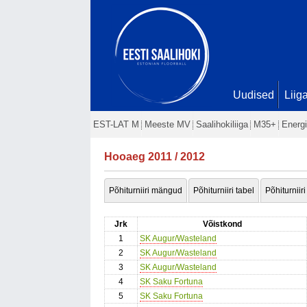
Uudised
Liig
EST-LAT M
Meeste MV
Saalihokiliiga
M35+
Energi
Hooaeg 2011 / 2012
Põhiturniiri mängud
Põhiturniiri tabel
Põhiturniiri
Jrk
Võistkond
1
SK Augur/Wasteland
2
SK Augur/Wasteland
3
SK Augur/Wasteland
4
SK Saku Fortuna
5
SK Saku Fortuna