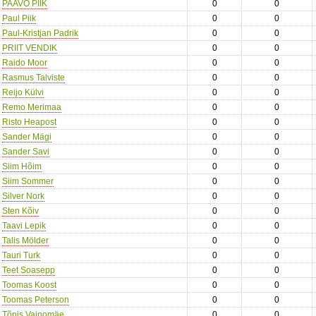
PAAVO PIIK
0
0
Paul Piik
0
0
Paul-Kristjan Padrik
0
0
PRIIT VENDIK
0
0
Raido Moor
0
0
Rasmus Talviste
0
0
Reijo Külvi
0
0
Remo Merimaa
0
0
Risto Heapost
0
0
Sander Mägi
0
0
Sander Savi
0
0
Siim Hõim
0
0
Siim Sommer
0
0
Silver Nork
0
0
Sten Kõiv
0
0
Taavi Lepik
0
0
Talis Mölder
0
0
Tauri Turk
0
0
Teet Soasepp
0
0
Toomas Koost
0
0
Toomas Peterson
0
0
Tõnis Vainomäe
0
0