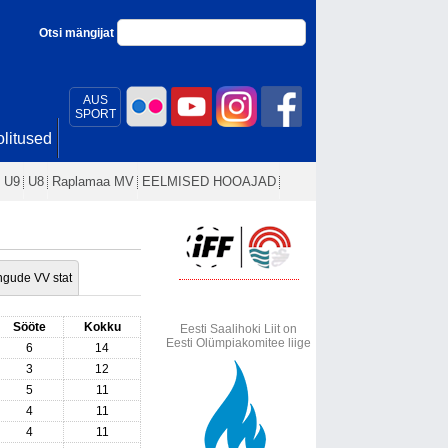
Otsi mängijat
AUS
SPORT
litused
U9
U8
Raplamaa MV
EELMISED HOOAJAD
gude VV stat
Sööte
Kokku
Eesti Saalihoki Liit on
Eesti Olümpiakomitee liige
6
14
3
12
5
11
4
11
4
11