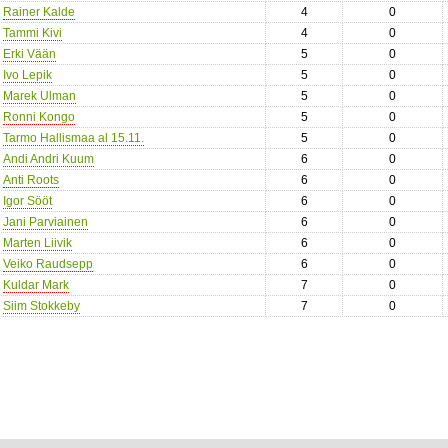
Rainer Kalde
4
0
Tammi Kivi
4
0
Erki Vään
5
0
Ivo Lepik
5
0
Marek Ulman
5
0
Ronni Kongo
5
0
Tarmo Hallismaa al 15.11.
5
0
Andi Andri Kuum
6
0
Anti Roots
6
0
Igor Sööt
6
0
Jani Parviainen
6
0
Marten Liivik
6
0
Veiko Raudsepp
6
0
Kuldar Mark
7
0
Siim Stokkeby
7
0