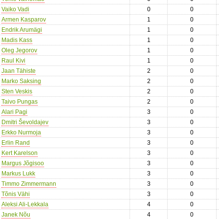
Vaiko Vadi
0
0
Armen Kasparov
1
0
Endrik Arumägi
1
0
Madis Kass
1
0
Oleg Jegorov
1
0
Raul Kivi
1
0
Jaan Tähiste
2
0
Marko Saksing
2
0
Sten Veskis
2
0
Taivo Pungas
2
0
Alari Pagi
3
0
Dmitri Ševoldajev
3
0
Erkko Nurmoja
3
0
Erlin Rand
3
0
Kert Karelson
3
0
Margus Jõgisoo
3
0
Markus Lukk
3
0
Timmo Zimmermann
3
0
Tõnis Vähi
3
0
Aleksi Ali-Lekkala
4
0
Janek Nõu
4
0