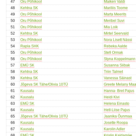
47
Oru Põhikool
Maiken Valdi
48
Kehtna SK
Mariliis Toome
49
Oru Põhikool
Marta Meerits
50
Oru Põhikool
Meribel Suvi
51
Oru Põhikool
Mia Loik
52
Kehtna SK
Mirtel Seervald
53
Oru Põhikool
Nora Lisett Nässi
54
Rapla SHK
Rebeka Aalde
55
Oru Põhikool
Stefi Ormak
56
Oru Põhikool
Styna Koppelmann
57
EMÜ SK
Susanna Siibak
58
Kehtna SK
Triin Talmet
59
Kehtna SK
Vanessa Säinast
60
Jõgeva SK Tähe/Olivia 10TÜ
Greete Melany Maa
61
Kuusalu
Hanna- Bret Pajus
62
Kuusalu
Heidi Kivi
63
EMÜ SK
Helena Einasto
64
Kuusalu
HetI-Liise Pajus
65
Jõgeva SK Tähe/Olivia 10TÜ
Jaanika Õunmaa
66
Kuusalu
Josette Roopa
67
Kuusalu
Karolin Adler
68
EMÜ SK
Krislin Kaldamäe