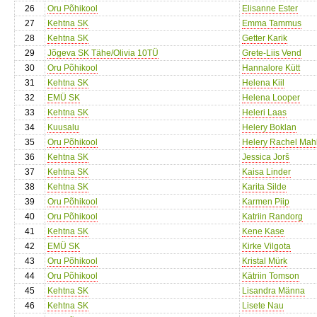
26
Oru Põhikool
Elisanne Ester
27
Kehtna SK
Emma Tammus
28
Kehtna SK
Getter Karik
29
Jõgeva SK Tähe/Olivia 10TÜ
Grete-Liis Vend
30
Oru Põhikool
Hannalore Kütt
31
Kehtna SK
Helena Kiil
32
EMÜ SK
Helena Looper
33
Kehtna SK
Heleri Laas
34
Kuusalu
Helery Boklan
35
Oru Põhikool
Helery Rachel Mah
36
Kehtna SK
Jessica Jorš
37
Kehtna SK
Kaisa Linder
38
Kehtna SK
Karita Silde
39
Oru Põhikool
Karmen Piip
40
Oru Põhikool
Katriin Randorg
41
Kehtna SK
Kene Kase
42
EMÜ SK
Kirke Vilgota
43
Oru Põhikool
Kristal Mürk
44
Oru Põhikool
Kätriin Tomson
45
Kehtna SK
Lisandra Männa
46
Kehtna SK
Lisete Nau