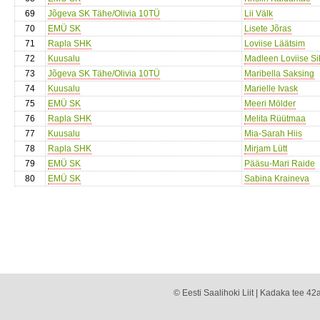
69
Jõgeva SK Tähe/Olivia 10TÜ
Lii Välk
70
EMÜ SK
Lisete Jõras
71
Rapla SHK
Loviise Läätsim
72
Kuusalu
Madleen Loviise Si
73
Jõgeva SK Tähe/Olivia 10TÜ
Maribella Saksing
74
Kuusalu
Marielle Ivask
75
EMÜ SK
Meeri Mölder
76
Rapla SHK
Melita Rüütmaa
77
Kuusalu
Mia-Sarah Hiis
78
Rapla SHK
Mirjam Lütt
79
EMÜ SK
Pääsu-Mari Raide
80
EMÜ SK
Sabina Kraineva
© Eesti Saalihoki Liit | Kadaka tee 42a