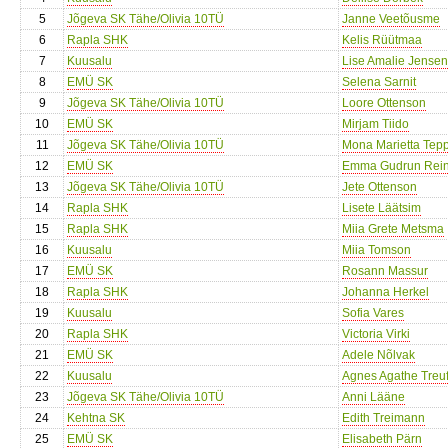
5
Jõgeva SK Tähe/Olivia 10TÜ
Janne Veetõusme
6
Rapla SHK
Kelis Rüütmaa
7
Kuusalu
Lise Amalie Jensen
8
EMÜ SK
Selena Sarnit
9
Jõgeva SK Tähe/Olivia 10TÜ
Loore Ottenson
10
EMÜ SK
Mirjam Tiido
11
Jõgeva SK Tähe/Olivia 10TÜ
Mona Marietta Tep
12
EMÜ SK
Emma Gudrun Rei
13
Jõgeva SK Tähe/Olivia 10TÜ
Jete Ottenson
14
Rapla SHK
Lisete Läätsim
15
Rapla SHK
Miia Grete Metsma
16
Kuusalu
Miia Tomson
17
EMÜ SK
Rosann Massur
18
Rapla SHK
Johanna Herkel
19
Kuusalu
Sofia Vares
20
Rapla SHK
Victoria Virki
21
EMÜ SK
Adele Nõlvak
22
Kuusalu
Agnes Agathe Treu
23
Jõgeva SK Tähe/Olivia 10TÜ
Anni Lääne
24
Kehtna SK
Edith Treimann
25
EMÜ SK
Elisabeth Pärn