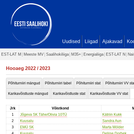
Uudised
Liigad
Ajakavad
Ko
EST-LAT M
Meeste MV
Saalihokiliiga
M35+
Energialiiga
EST-LAT N
Nai
Hooaeg 2022 / 2023
Põhiturniiri mängud
Põhiturniiri tabel
Põhiturniiri stat
Põhiturniiri VV sta
Karikavõistluste mängud
Karikavõistluste stat
Karikavõistluste VV stat
Jrk
Võistkond
M
1
Jõgeva SK Tähe/Olivia 10TÜ
Kätriin Kukk
2
Kuusalu
Sandra Aun
3
EMÜ SK
Marta Mölder
4
Kuusalu
Deliise Dorbek