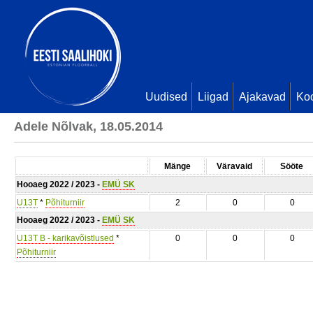
Uudised
Liigad
Ajakavad
Ko
Adele Nõlvak, 18.05.2014
Mänge
Väravaid
Sööte
Hooaeg 2022 / 2023 -
EMÜ SK
U13T
*
Põhiturniir
2
0
0
Hooaeg 2022 / 2023 -
EMÜ SK
U13T B - karikavõistlused
*
0
0
0
Põhiturniir