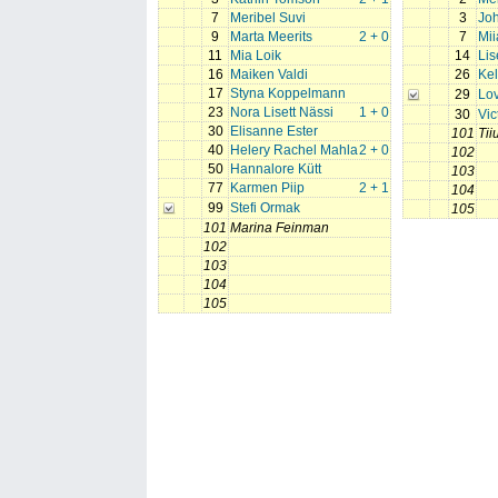
7
Meribel Suvi
3
Jo
9
Marta Meerits
2 + 0
7
Mii
11
Mia Loik
14
Lis
16
Maiken Valdi
26
Ke
17
Styna Koppelmann
29
Lov
23
Nora Lisett Nässi
1 + 0
30
Vic
30
Elisanne Ester
101
Tii
40
Helery Rachel Mahla
2 + 0
102
50
Hannalore Kütt
103
77
Karmen Piip
2 + 1
104
99
Stefi Ormak
105
101
Marina Feinman
102
103
104
105