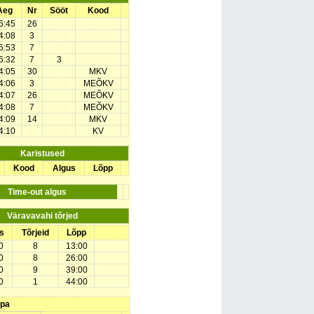
Aeg
Nr
Sööt
Kood
6:45
26
4:08
3
5:53
7
6:32
7
3
4:05
30
MKV
4:06
3
MEÕKV
4:07
26
MEÕKV
4:08
7
MEÕKV
4:09
14
MKV
4:10
KV
Karistused
Kood
Algus
Lõpp
Time-out algus
Väravavahi tõrjed
s
Tõrjeid
Lõpp
0
8
13:00
0
8
26:00
0
9
39:00
0
1
44:00
upa