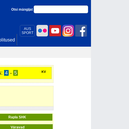
Otsi mängijat
AUS
SPORT
litused
s:
4
-
5
KV
Rapla SHK
Väravad