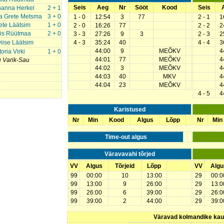
Seis
Aeg
Nr
Sööt
Kood
Seis
hanna Herkel
2 + 1
a Grete Metsma
3 + 0
1 - 0
12:54
3
77
2 - 1
1
ete Läätsim
1 + 0
2 - 0
16:26
77
2 - 2
2
lis Rüütmaa
2 + 0
3 - 3
27:26
9
3
2 - 3
2
iise Läätsim
4 - 3
35:24
40
4 - 4
3
44:00
9
MEÕKV
4
toria Virki
1 + 0
44:01
77
MEÕKV
4
u Varik-Sau
44:02
3
MEÕKV
4
44:03
40
MKV
4
44:04
23
MEÕKV
4
4 - 5
4
Karistused
Nr
Min
Kood
Algus
Lõpp
Nr
Min
Time-out algus
Väravavahi tõrjed
VV
Algus
Tõrjeid
Lõpp
VV
Algu
99
00:00
10
13:00
29
00:0
99
13:00
9
26:00
29
13:0
99
26:00
6
39:00
29
26:0
99
39:00
2
44:00
29
39:0
Väravad kolmandike ka