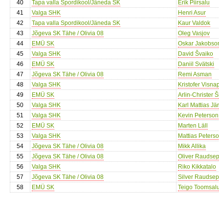
40
Tapa valla Spordikool/Jäneda SK
Erik Piirsalu
41
Valga SHK
Henri Asur
42
Tapa valla Spordikool/Jäneda SK
Kaur Valdok
43
Jõgeva SK Tähe / Olivia 08
Oleg Vasjov
44
EMÜ SK
Oskar Jakobso
45
Valga SHK
David Švaiko
46
EMÜ SK
Daniil Svätski
47
Jõgeva SK Tähe / Olivia 08
Remi Asman
48
Valga SHK
Kristofer Visna
49
EMÜ SK
Arlin-Christer 
50
Valga SHK
Karl Mattias Jä
51
Valga SHK
Kevin Peterson
52
EMÜ SK
Marten Läll
53
Valga SHK
Mattias Peters
54
Jõgeva SK Tähe / Olivia 08
Mikk Allika
55
Jõgeva SK Tähe / Olivia 08
Oliver Raudse
56
Valga SHK
Riko Kikkatalo
57
Jõgeva SK Tähe / Olivia 08
Silver Raudse
58
EMÜ SK
Teigo Toomsal