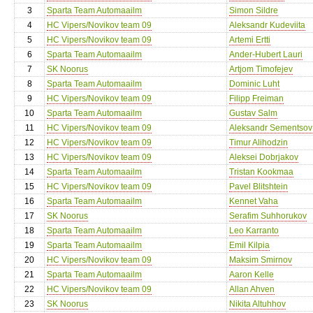
3
Sparta Team Automaailm
Simon Sildre
4
HC Vipers/Novikov team 09
Aleksandr Kudeviita
5
HC Vipers/Novikov team 09
Artemi Ertti
6
Sparta Team Automaailm
Ander-Hubert Lauri
7
SK Noorus
Artjom Timofejev
8
Sparta Team Automaailm
Dominic Luht
9
HC Vipers/Novikov team 09
Filipp Freiman
10
Sparta Team Automaailm
Gustav Salm
11
HC Vipers/Novikov team 09
Aleksandr Sementsov
12
HC Vipers/Novikov team 09
Timur Alihodzin
13
HC Vipers/Novikov team 09
Aleksei Dobrjakov
14
Sparta Team Automaailm
Tristan Kookmaa
15
HC Vipers/Novikov team 09
Pavel Blitshtein
16
Sparta Team Automaailm
Kennet Vaha
17
SK Noorus
Serafim Suhhorukov
18
Sparta Team Automaailm
Leo Karranto
19
Sparta Team Automaailm
Emil Kilpia
20
HC Vipers/Novikov team 09
Maksim Smirnov
21
Sparta Team Automaailm
Aaron Kelle
22
HC Vipers/Novikov team 09
Allan Ahven
23
SK Noorus
Nikita Altuhhov