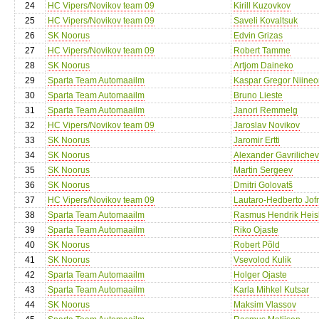
24
HC Vipers/Novikov team 09
Kirill Kuzovkov
25
HC Vipers/Novikov team 09
Saveli Kovaltsuk
26
SK Noorus
Edvin Grizas
27
HC Vipers/Novikov team 09
Robert Tamme
28
SK Noorus
Artjom Daineko
29
Sparta Team Automaailm
Kaspar Gregor Niineo
30
Sparta Team Automaailm
Bruno Lieste
31
Sparta Team Automaailm
Janori Remmelg
32
HC Vipers/Novikov team 09
Jaroslav Novikov
33
SK Noorus
Jaromir Ertti
34
SK Noorus
Alexander Gavrilichev
35
SK Noorus
Martin Sergeev
36
SK Noorus
Dmitri Golovatš
37
HC Vipers/Novikov team 09
Lautaro-Hedberto Jof
38
Sparta Team Automaailm
Rasmus Hendrik Hei
39
Sparta Team Automaailm
Riko Ojaste
40
SK Noorus
Robert Põld
41
SK Noorus
Vsevolod Kulik
42
Sparta Team Automaailm
Holger Ojaste
43
Sparta Team Automaailm
Karla Mihkel Kutsar
44
SK Noorus
Maksim Vlassov