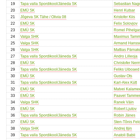
19
Tapa valla Spordikool/Jäneda SK
Sebastian Nag
20
EMÜ SK
Henri Kutsar
21
Jõgeva SK Tähe / Olivia 08
Kristofer Kiis
22
EMÜ SK
Felix Solovjov
23
EMÜ SK
Romel Pihelga
24
Valga SHK
Maximus Tam
25
Valga SHK
Armand Hanss
26
Valga SHK
Mattias Pärnak
27
Tapa valla Spordikool/Jäneda SK
Andro Lilleoja
28
EMÜ SK
Christofer Ner
29
Tapa valla Spordikool/Jäneda SK
Feliks Uiboaed
30
EMÜ SK
Gustav Ots
31
Tapa valla Spordikool/Jäneda SK
Karl-Alex Kütt
32
EMÜ SK
Matvei Kalame
33
EMÜ SK
Paavel Tammer
34
Valga SHK
Ranek Väin
35
EMÜ SK
Robert Ljutov
36
Tapa valla Spordikool/Jäneda SK
Robin Jänes
37
EMÜ SK
Sten-Tõnis Fe
38
Valga SHK
Andrej Iljin
39
Tapa valla Spordikool/Jäneda SK
Anatoli Babii