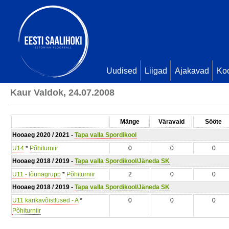
Uudised
Liigad
Ajakavad
Ko
Kaur Valdok, 24.07.2008
Mänge
Väravaid
Sööte
Hooaeg 2020 / 2021 -
Tapa valla Spordikool
U14
*
Põhiturniir
0
0
0
Hooaeg 2018 / 2019 -
Tapa valla Spordikool/Jäneda SK
U11 - lõunagrupp
*
Põhiturniir
2
0
0
Hooaeg 2018 / 2019 -
Tapa valla Spordikool/Jäneda SK
U11 karikavõistlused - A
*
0
0
0
Põhiturniir