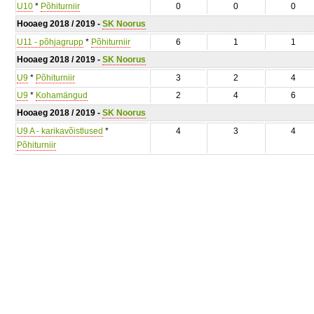
U10
*
Põhiturniir
0
0
0
Hooaeg 2018 / 2019 -
SK Noorus
U11 - põhjagrupp
*
Põhiturniir
6
1
1
Hooaeg 2018 / 2019 -
SK Noorus
U9
*
Põhiturniir
3
2
4
U9
*
Kohamängud
2
4
6
Hooaeg 2018 / 2019 -
SK Noorus
U9 A - karikavõistlused
*
4
3
4
Põhiturniir