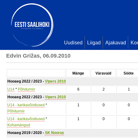
Uudised
Liigad
Ajakavad
Ko
Edvin Grižas, 06.09.2010
Mänge
Väravaid
Sööte
Hooaeg 2022 / 2023 -
Vipers 2010
U14
*
Põhiturniir
6
2
1
Hooaeg 2022 / 2023 -
Vipers 2010
U14 - karikavõistlused
*
1
0
0
Põhiturniir
U14 - karikavõistlused
*
1
0
0
Kohamängud
Hooaeg 2019 / 2020 -
SK Noorus