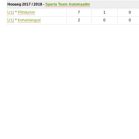
Hooaeg 2017 / 2018 -
Sparta Team Automaailm
U11
*
Põhiturniir
7
1
0
U11
*
Kohamängud
2
0
0