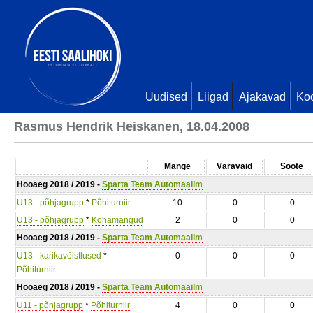
Uudised
Liigad
Ajakavad
Ko
Rasmus Hendrik Heiskanen, 18.04.2008
Mänge
Väravaid
Sööte
Hooaeg 2018 / 2019 -
Sparta Team Automaailm
U13 - põhjagrupp
*
Põhiturniir
10
0
0
U13 - põhjagrupp
*
Kohamängud
2
0
0
Hooaeg 2018 / 2019 -
Sparta Team Automaailm
U13 - karikavõistlused
*
0
0
0
Põhiturniir
Hooaeg 2018 / 2019 -
Sparta Team Automaailm
U11 - põhjagrupp
*
Põhiturniir
4
0
0