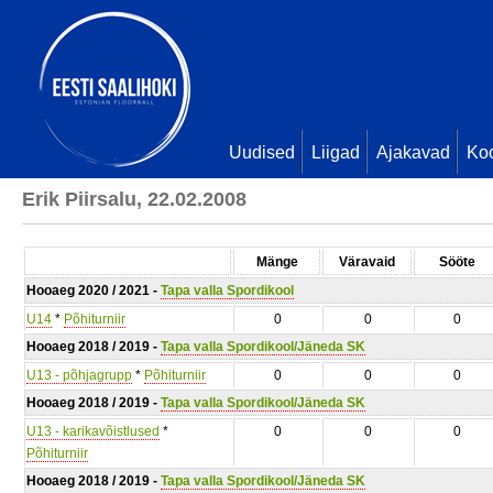
Uudised
Liigad
Ajakavad
Ko
Erik Piirsalu, 22.02.2008
Mänge
Väravaid
Sööte
Hooaeg 2020 / 2021 -
Tapa valla Spordikool
U14
*
Põhiturniir
0
0
0
Hooaeg 2018 / 2019 -
Tapa valla Spordikool/Jäneda SK
U13 - põhjagrupp
*
Põhiturniir
0
0
0
Hooaeg 2018 / 2019 -
Tapa valla Spordikool/Jäneda SK
U13 - karikavõistlused
*
0
0
0
Põhiturniir
Hooaeg 2018 / 2019 -
Tapa valla Spordikool/Jäneda SK