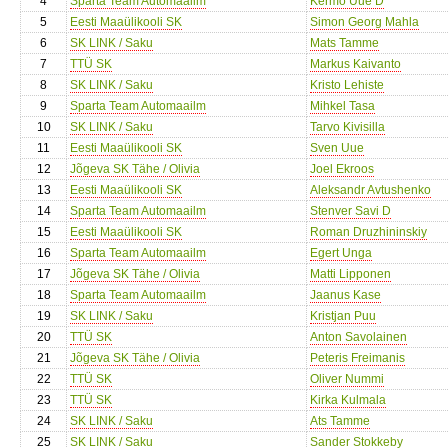
4
Sparta Team Automaailm
Kermo Uue D
5
Eesti Maaülikooli SK
Simon Georg Mahla
6
SK LINK / Saku
Mats Tamme
7
TTÜ SK
Markus Kaivanto
8
SK LINK / Saku
Kristo Lehiste
9
Sparta Team Automaailm
Mihkel Tasa
10
SK LINK / Saku
Tarvo Kivisilla
11
Eesti Maaülikooli SK
Sven Uue
12
Jõgeva SK Tähe / Olivia
Joel Ekroos
13
Eesti Maaülikooli SK
Aleksandr Avtushenko
14
Sparta Team Automaailm
Stenver Savi D
15
Eesti Maaülikooli SK
Roman Druzhininskiy
16
Sparta Team Automaailm
Egert Unga
17
Jõgeva SK Tähe / Olivia
Matti Lipponen
18
Sparta Team Automaailm
Jaanus Kase
19
SK LINK / Saku
Kristjan Puu
20
TTÜ SK
Anton Savolainen
21
Jõgeva SK Tähe / Olivia
Peteris Freimanis
22
TTÜ SK
Oliver Nummi
23
TTÜ SK
Kirka Kulmala
24
SK LINK / Saku
Ats Tamme
25
SK LINK / Saku
Sander Stokkeby