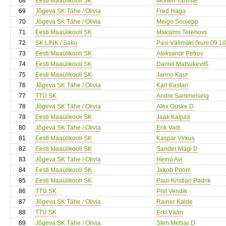
68
Eesti Maaülikooli SK
Morten Talviste
69
Jõgeva SK Tähe / Olivia
Fred Haga
70
Jõgeva SK Tähe / Olivia
Meigo Soolepp
71
Eesti Maaülikooli SK
Maksims Terehovs
72
SK LINK / Saku
Pasi Välimäki (kuni 09.10
73
Eesti Maaülikooli SK
Aleksandr Petrov
74
Eesti Maaülikooli SK
Daniel Matsukevitš
75
Eesti Maaülikooli SK
Janno Kaur
76
Jõgeva SK Tähe / Olivia
Karl Kastan
77
TTÜ SK
Andre Sammelselg
78
Jõgeva SK Tähe / Olivia
Alex Guske D
79
Eesti Maaülikooli SK
Jaak Kaljula
80
Jõgeva SK Tähe / Olivia
Erik Vadi
81
Eesti Maaülikooli SK
Kaspar Virkus
82
Eesti Maaülikooli SK
Sander Mägi D
83
Jõgeva SK Tähe / Olivia
Heino Avi
84
Eesti Maaülikooli SK
Jakob Poom
85
Eesti Maaülikooli SK
Paul-Kristian Padrik
86
TTÜ SK
Priit Vendik
87
Jõgeva SK Tähe / Olivia
Rainer Kalde
88
TTÜ SK
Erki Vään
89
Jõgeva SK Tähe / Olivia
Sten Metsar D