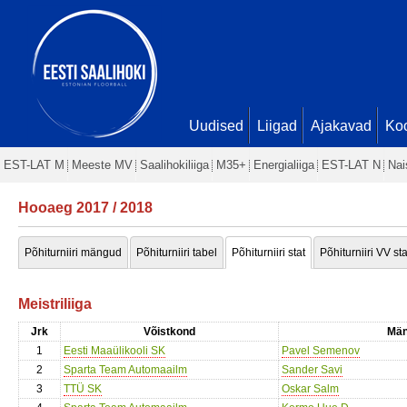
Uudised
Liigad
Ajakavad
Ko
EST-LAT M
Meeste MV
Saalihokiliiga
M35+
Energialiiga
EST-LAT N
Nai
Hooaeg 2017 / 2018
Põhiturniiri mängud
Põhiturniiri tabel
Põhiturniiri stat
Põhiturniiri VV sta
Meistriliiga
Jrk
Võistkond
Män
1
Eesti Maaülikooli SK
Pavel Semenov
2
Sparta Team Automaailm
Sander Savi
3
TTÜ SK
Oskar Salm