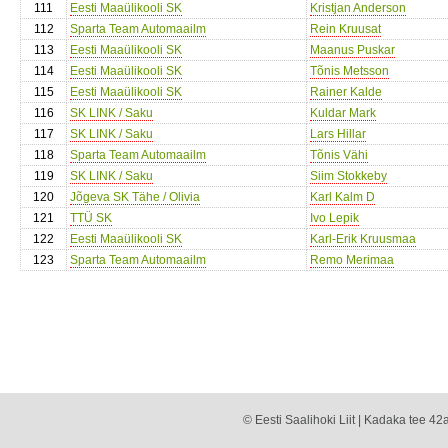
111
Eesti Maaülikooli SK
Kristjan Anderson
112
Sparta Team Automaailm
Rein Kruusat
113
Eesti Maaülikooli SK
Maanus Puskar
114
Eesti Maaülikooli SK
Tõnis Metsson
115
Eesti Maaülikooli SK
Rainer Kalde
116
SK LINK / Saku
Kuldar Mark
117
SK LINK / Saku
Lars Hillar
118
Sparta Team Automaailm
Tõnis Vähi
119
SK LINK / Saku
Siim Stokkeby
120
Jõgeva SK Tähe / Olivia
Karl Kalm D
121
TTÜ SK
Ivo Lepik
122
Eesti Maaülikooli SK
Karl-Erik Kruusmaa
123
Sparta Team Automaailm
Remo Merimaa
© Eesti Saalihoki Liit | Kadaka tee 42a