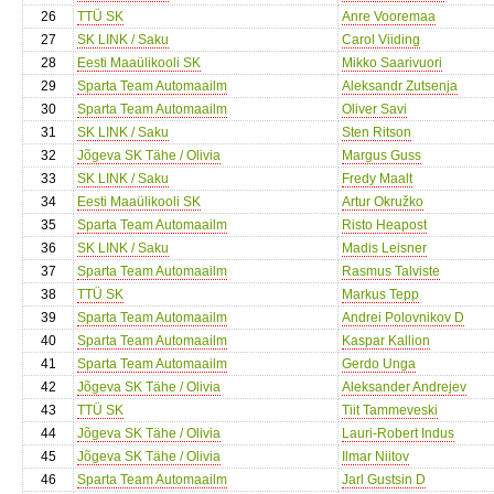
26
TTÜ SK
Anre Vooremaa
27
SK LINK / Saku
Carol Viiding
28
Eesti Maaülikooli SK
Mikko Saarivuori
29
Sparta Team Automaailm
Aleksandr Zutsenja
30
Sparta Team Automaailm
Oliver Savi
31
SK LINK / Saku
Sten Ritson
32
Jõgeva SK Tähe / Olivia
Margus Guss
33
SK LINK / Saku
Fredy Maalt
34
Eesti Maaülikooli SK
Artur Okružko
35
Sparta Team Automaailm
Risto Heapost
36
SK LINK / Saku
Madis Leisner
37
Sparta Team Automaailm
Rasmus Talviste
38
TTÜ SK
Markus Tepp
39
Sparta Team Automaailm
Andrei Polovnikov D
40
Sparta Team Automaailm
Kaspar Kallion
41
Sparta Team Automaailm
Gerdo Unga
42
Jõgeva SK Tähe / Olivia
Aleksander Andrejev
43
TTÜ SK
Tiit Tammeveski
44
Jõgeva SK Tähe / Olivia
Lauri-Robert Indus
45
Jõgeva SK Tähe / Olivia
Ilmar Niitov
46
Sparta Team Automaailm
Jarl Gustsin D