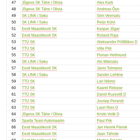
47
Jõgeva SK Tähe / Olivia
Alex Kark
48
Jõgeva SK Tähe / Olivia
Andreas Õun
49
SK LINK / Saku
Siim Veersalu
50
SK LINK / Saku
Reijo Külvi
51
Eesti Maaülikooli SK
Kaspar Jõgar
52
Eesti Maaülikooli SK
Roland Raja
53
TTÜ SK
Aleksander Prõttšikov D
54
TTÜ SK
Ville Piili
55
TTÜ SK
Florian Hellmund
56
SK LINK / Saku
Alo Mäesalu
57
Eesti Maaülikooli SK
Janis Tolmanis
58
SK LINK / Saku
Sander Lehtme
59
TTÜ SK
Lari Nikmo
60
TTÜ SK
Kaarel Rebase
61
TTÜ SK
Daniil Ruzevitš D
62
TTÜ SK
Joosep Perandi
63
TTÜ SK
Lauri Ries D
64
Jõgeva SK Tähe / Olivia
Kristo Voitk D
65
Sparta Team Automaailm
Paul Piik
66
Eesti Maaülikooli SK
Jan Henrik Pärnik
67
Eesti Maaülikooli SK
Jaan Tähiste