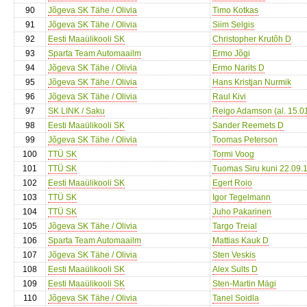
90
Jõgeva SK Tähe / Olivia
Timo Kotkas
91
Jõgeva SK Tähe / Olivia
Siim Selgis
92
Eesti Maaülikooli SK
Christopher Krutõh D
93
Sparta Team Automaailm
Ermo Jõgi
94
Jõgeva SK Tähe / Olivia
Ermo Narits D
95
Jõgeva SK Tähe / Olivia
Hans Kristjan Nurmik
96
Jõgeva SK Tähe / Olivia
Raul Kivi
97
SK LINK / Saku
Reigo Adamson (al. 15.0
98
Eesti Maaülikooli SK
Sander Reemets D
99
Jõgeva SK Tähe / Olivia
Toomas Peterson
100
TTÜ SK
Tormi Voog
101
TTÜ SK
Tuomas Siru kuni 22.09.
102
Eesti Maaülikooli SK
Egert Roio
103
TTÜ SK
Igor Tegelmann
104
TTÜ SK
Juho Pakarinen
105
Jõgeva SK Tähe / Olivia
Targo Treial
106
Sparta Team Automaailm
Mattias Kauk D
107
Jõgeva SK Tähe / Olivia
Sten Veskis
108
Eesti Maaülikooli SK
Alex Sults D
109
Eesti Maaülikooli SK
Sten-Martin Mägi
110
Jõgeva SK Tähe / Olivia
Tanel Soidla