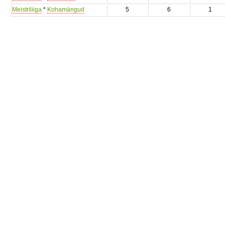
Meistriliiga
*
Kohamängud
5
6
1