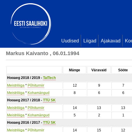
Uudised
Liigad
Ajakavad
Ko
Markus Kaivanto , 06.01.1994
Mänge
Väravaid
Sööte
Hooaeg 2018 / 2019 -
TalTech
Meistriliiga
*
Põhiturniir
12
9
7
Meistriliiga
*
Kohamängud
8
6
6
Hooaeg 2017 / 2018 -
TTÜ SK
Meistriliiga
*
Põhiturniir
14
13
13
Meistriliiga
*
Kohamängud
5
2
1
Hooaeg 2016 / 2017 -
TTÜ SK
Meistriliiga
*
Põhiturniir
14
15
12