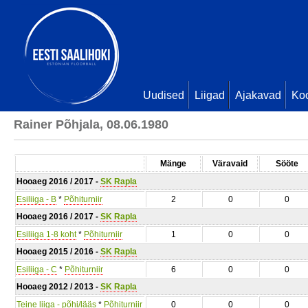
Uudised
Liigad
Ajakavad
Ko
Rainer Põhjala, 08.06.1980
Mänge
Väravaid
Sööte
Hooaeg 2016 / 2017 -
SK Rapla
Esiliiga - B
*
Põhiturniir
2
0
0
Hooaeg 2016 / 2017 -
SK Rapla
Esiliiga 1-8 koht
*
Põhiturniir
1
0
0
Hooaeg 2015 / 2016 -
SK Rapla
Esiliiga - C
*
Põhiturniir
6
0
0
Hooaeg 2012 / 2013 -
SK Rapla
Teine liiga - põhi/lääs
*
Põhiturniir
0
0
0