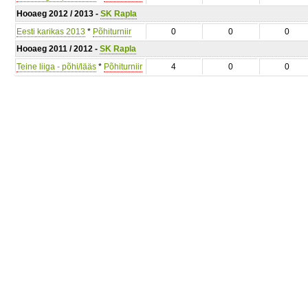
Hooaeg 2012 / 2013 -
SK Rapla
Eesti karikas 2013
*
Põhiturniir
0
0
0
Hooaeg 2011 / 2012 -
SK Rapla
Teine liiga - põhi/lääs
*
Põhiturniir
4
0
0